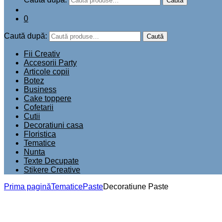
Caută
0
Caută după:
Caută
Fii Creativ
Accesorii Party
Articole copii
Botez
Business
Cake toppere
Cofetarii
Cutii
Decoratiuni casa
Floristica
Tematice
Nunta
Texte Decupate
Stikere Creative
Prima pagină
Tematice
Paste
Decoratiune Paste