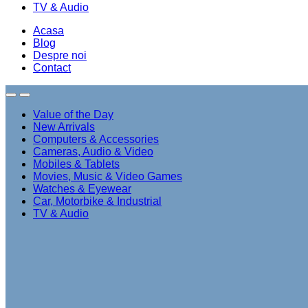
TV & Audio
Acasa
Blog
Despre noi
Contact
Value of the Day
New Arrivals
Computers & Accessories
Cameras, Audio & Video
Mobiles & Tablets
Movies, Music & Video Games
Watches & Eyewear
Car, Motorbike & Industrial
TV & Audio