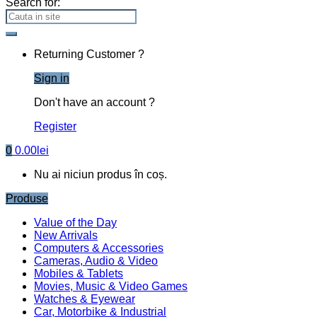
Search for:
Returning Customer ?
Sign in
Don't have an account ?
Register
0
0.00
lei
Nu ai niciun produs în coș.
Produse
Value of the Day
New Arrivals
Computers & Accessories
Cameras, Audio & Video
Mobiles & Tablets
Movies, Music & Video Games
Watches & Eyewear
Car, Motorbike & Industrial