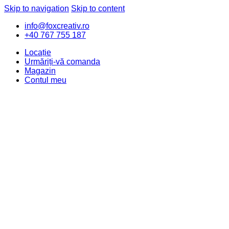
Skip to navigation
Skip to content
info@foxcreativ.ro
+40 767 755 187
Locație
Urmăriți-vă comanda
Magazin
Contul meu