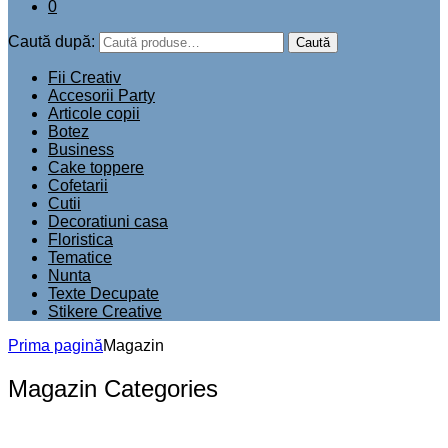
0
Caută după:
Caută
Fii Creativ
Accesorii Party
Articole copii
Botez
Business
Cake toppere
Cofetarii
Cutii
Decoratiuni casa
Floristica
Tematice
Nunta
Texte Decupate
Stikere Creative
Prima pagină
Magazin
Magazin Categories