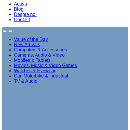
Acasa
Blog
Despre noi
Contact
Value of the Day
New Arrivals
Computers & Accessories
Cameras, Audio & Video
Mobiles & Tablets
Movies, Music & Video Games
Watches & Eyewear
Car, Motorbike & Industrial
TV & Audio