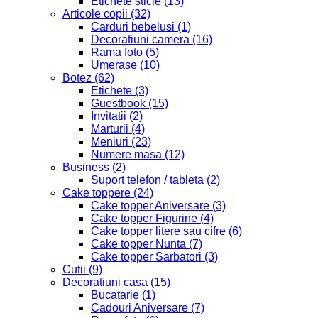
Etichete sticle
(13)
Articole copii
(32)
Carduri bebelusi
(1)
Decoratiuni camera
(16)
Rama foto
(5)
Umerase
(10)
Botez
(62)
Etichete
(3)
Guestbook
(15)
Invitatii
(2)
Marturii
(4)
Meniuri
(23)
Numere masa
(12)
Business
(2)
Suport telefon / tableta
(2)
Cake toppere
(24)
Cake topper Aniversare
(3)
Cake topper Figurine
(4)
Cake topper litere sau cifre
(6)
Cake topper Nunta
(7)
Cake topper Sarbatori
(3)
Cutii
(9)
Decoratiuni casa
(15)
Bucatarie
(1)
Cadouri Aniversare
(7)