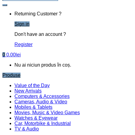
Returning Customer ?
Sign in
Don't have an account ?
Register
0
0.00
lei
Nu ai niciun produs în coș.
Produse
Value of the Day
New Arrivals
Computers & Accessories
Cameras, Audio & Video
Mobiles & Tablets
Movies, Music & Video Games
Watches & Eyewear
Car, Motorbike & Industrial
TV & Audio