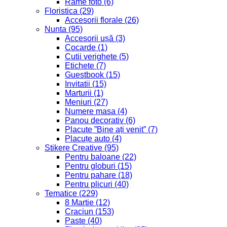
Rame foto
(6)
Floristica
(29)
Accesorii florale
(26)
Nunta
(95)
Accesorii ușă
(3)
Cocarde
(1)
Cutii verighete
(5)
Etichete
(7)
Guestbook
(15)
Invitatii
(15)
Marturii
(1)
Meniuri
(27)
Numere masa
(4)
Panou decorativ
(6)
Placute ”Bine ați venit”
(7)
Placuțe auto
(4)
Stikere Creative
(95)
Pentru baloane
(22)
Pentru globuri
(15)
Pentru pahare
(18)
Pentru plicuri
(40)
Tematice
(229)
8 Martie
(12)
Craciun
(153)
Paste
(40)