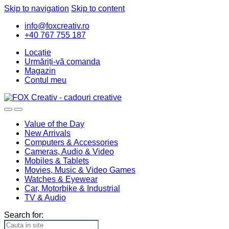
Skip to navigation
Skip to content
info@foxcreativ.ro
+40 767 755 187
Locație
Urmăriți-vă comanda
Magazin
Contul meu
Value of the Day
New Arrivals
Computers & Accessories
Cameras, Audio & Video
Mobiles & Tablets
Movies, Music & Video Games
Watches & Eyewear
Car, Motorbike & Industrial
TV & Audio
Search for: