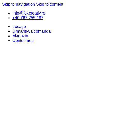
Skip to navigation
Skip to content
info@foxcreativ.ro
+40 767 755 187
Locație
Urmăriți-vă comanda
Magazin
Contul meu