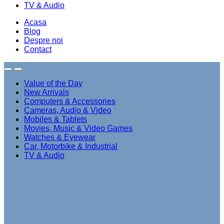
TV & Audio
Acasa
Blog
Despre noi
Contact
Value of the Day
New Arrivals
Computers & Accessories
Cameras, Audio & Video
Mobiles & Tablets
Movies, Music & Video Games
Watches & Eyewear
Car, Motorbike & Industrial
TV & Audio