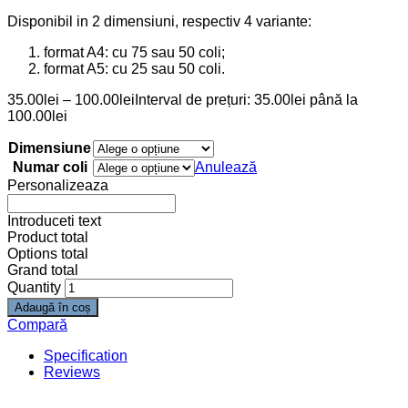
Disponibil in 2 dimensiuni, respectiv 4 variante:
format A4: cu 75 sau 50 coli;
format A5: cu 25 sau 50 coli.
35.00
lei
–
100.00
lei
Interval de prețuri: 35.00lei până la
100.00lei
Dimensiune
Numar coli
Anulează
Personalizeaza
Introduceti text
Product total
Options total
Grand total
Quantity
Adaugă în coș
Compară
Specification
Reviews