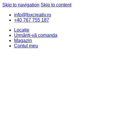
Skip to navigation
Skip to content
info@foxcreativ.ro
+40 767 755 187
Locație
Urmăriți-vă comanda
Magazin
Contul meu