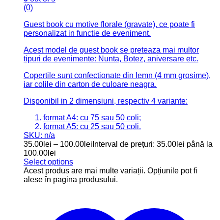
(0)
Guest book cu motive florale (gravate), ce poate fi
personalizat in functie de eveniment.
Acest model de guest book se preteaza mai multor
tipuri de evenimente: Nunta, Botez, aniversare etc.
Copertile sunt confectionate din lemn (4 mm grosime),
iar colile din carton de culoare neagra.
Disponibil in 2 dimensiuni, respectiv 4 variante:
format A4: cu 75 sau 50 coli;
format A5: cu 25 sau 50 coli.
SKU: n/a
35.00
lei
–
100.00
lei
Interval de prețuri: 35.00lei până la
100.00lei
Select options
Acest produs are mai multe variații. Opțiunile pot fi
alese în pagina produsului.