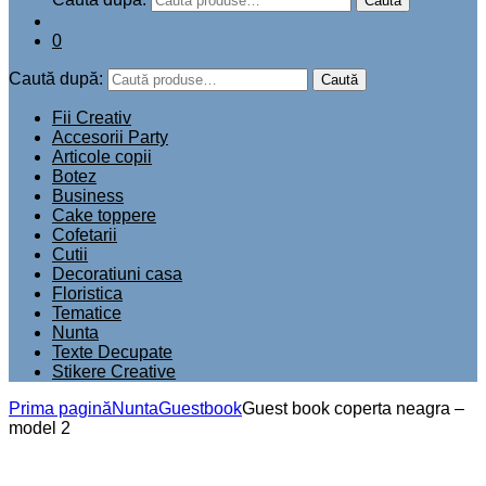
Caută
0
Caută după:
Caută
Fii Creativ
Accesorii Party
Articole copii
Botez
Business
Cake toppere
Cofetarii
Cutii
Decoratiuni casa
Floristica
Tematice
Nunta
Texte Decupate
Stikere Creative
Prima pagină
Nunta
Guestbook
Guest book coperta neagra –
model 2