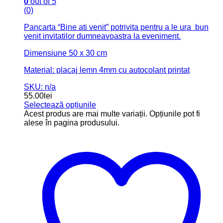
0
out of 5
(0)
Pancarta “Bine ati venit” potrivita pentru a le ura bun
venit invitatilor dumneavoastra la eveniment.
Dimensiune 50 x 30 cm
Material: placaj lemn 4mm cu autocolant printat
SKU: n/a
55.00
lei
Selectează opțiunile
Acest produs are mai multe variații. Opțiunile pot fi
alese în pagina produsului.