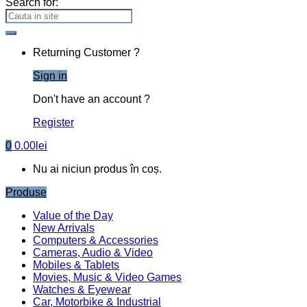
Search for:
Returning Customer ?
Sign in
Don't have an account ?
Register
0
0.00
lei
Nu ai niciun produs în coș.
Produse
Value of the Day
New Arrivals
Computers & Accessories
Cameras, Audio & Video
Mobiles & Tablets
Movies, Music & Video Games
Watches & Eyewear
Car, Motorbike & Industrial