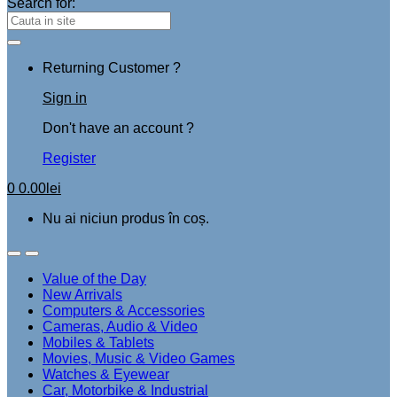
Search for:
Returning Customer ?
Sign in
Don't have an account ?
Register
0
0.00
lei
Nu ai niciun produs în coș.
Value of the Day
New Arrivals
Computers & Accessories
Cameras, Audio & Video
Mobiles & Tablets
Movies, Music & Video Games
Watches & Eyewear
Car, Motorbike & Industrial