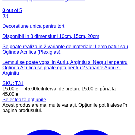
0
out of 5
(0)
Decoratiune unica pentru tort
Disponibil in 3 dimensiuni 10cm, 15cm, 20cm
Se poate realiza in 2 variante de materiale: Lemn natur sau
Oglinda Acrilica (Plexiglas).
Lemnul se poate vopsi in Auriu, Argintiu si Negru iar pentru
Oglinda Acrilica se poate opta pentru 2 variante Auriu si
Argintiu
SKU: T31
15.00
lei
–
45.00
lei
Interval de prețuri: 15.00lei până la
45.00lei
Selectează opțiunile
Acest produs are mai multe variații. Opțiunile pot fi alese în
pagina produsului.