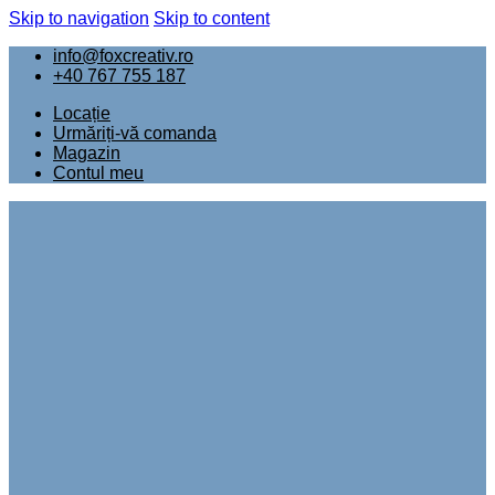
Skip to navigation
Skip to content
info@foxcreativ.ro
+40 767 755 187
Locație
Urmăriți-vă comanda
Magazin
Contul meu