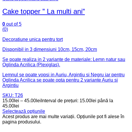
Cake topper ” La multi ani”
0
out of 5
(0)
Decoratiune unica pentru tort
Disponibil in 3 dimensiuni 10cm, 15cm, 20cm
Se poate realiza in 2 variante de materiale: Lemn natur sau
Oglinda Acrilica (Plexiglas).
Lemnul se poate vopsi in Auriu, Argintiu si Negru iar pentru
Oglinda Acrilica se poate opta pentru 2 variante Auriu si
Argintiu
SKU: T26
15.00
lei
–
45.00
lei
Interval de prețuri: 15.00lei până la
45.00lei
Selectează opțiunile
Acest produs are mai multe variații. Opțiunile pot fi alese în
pagina produsului.