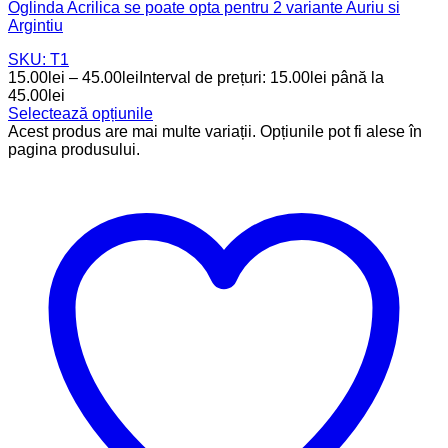
Oglinda Acrilica se poate opta pentru 2 variante Auriu si
Argintiu
SKU: T1
15.00
lei
–
45.00
lei
Interval de prețuri: 15.00lei până la
45.00lei
Selectează opțiunile
Acest produs are mai multe variații. Opțiunile pot fi alese în
pagina produsului.