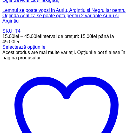
Oglinda Acrilica (Plexiglas)
Lemnul se poate vopsi in Auriu, Argintiu si Negru iar pentru
Oglinda Acrilica se poate opta pentru 2 variante Auriu si
Argintiu
SKU: T4
15.00
lei
–
45.00
lei
Interval de prețuri: 15.00lei până la
45.00lei
Selectează opțiunile
Acest produs are mai multe variații. Opțiunile pot fi alese în
pagina produsului.