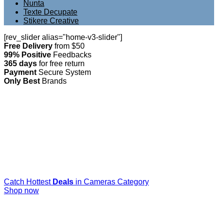
Nunta
Texte Decupate
Stikere Creative
[rev_slider alias="home-v3-slider"]
Free Delivery
from $50
99% Positive
Feedbacks
365 days
for free return
Payment
Secure System
Only Best
Brands
Catch Hottest
Deals
in Cameras Category
Shop now