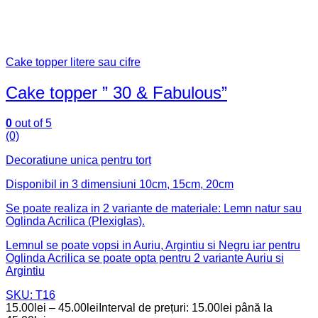
Cake topper litere sau cifre
Cake topper ” 30 & Fabulous”
0
out of 5
(0)
Decoratiune unica pentru tort
Disponibil in 3 dimensiuni 10cm, 15cm, 20cm
Se poate realiza in 2 variante de materiale: Lemn natur sau
Oglinda Acrilica (Plexiglas).
Lemnul se poate vopsi in Auriu, Argintiu si Negru iar pentru
Oglinda Acrilica se poate opta pentru 2 variante Auriu si
Argintiu
SKU: T16
15.00
lei
–
45.00
lei
Interval de prețuri: 15.00lei până la