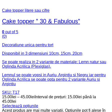
Cake topper litere sau cifre
Cake topper ” 30 & Fabulous”
0
out of 5
(0)
Decoratiune unica pentru tort
Disponibil in 3 dimensiuni 10cm, 15cm, 20cm
Se poate realiza in 2 variante de materiale: Lemn natur sau
Oglinda Acrilica (Plexiglas).
Lemnul se poate vopsi in Auriu, Argintiu si Negru iar pentru
Oglinda Acrilica se poate opta pentru 2 variante Auriu si
Argintiu
SKU: T17
15.00
lei
–
45.00
lei
Interval de prețuri: 15.00lei până la
45.00lei
Selectează opțiunile
Acest produs are mai multe variații. Opțiunile pot fi alese în