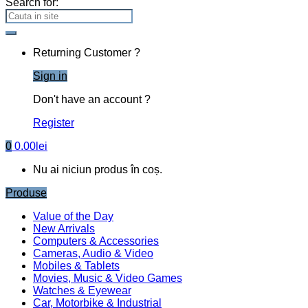
Search for:
Returning Customer ?
Sign in
Don't have an account ?
Register
0
0.00
lei
Nu ai niciun produs în coș.
Produse
Value of the Day
New Arrivals
Computers & Accessories
Cameras, Audio & Video
Mobiles & Tablets
Movies, Music & Video Games
Watches & Eyewear
Car, Motorbike & Industrial