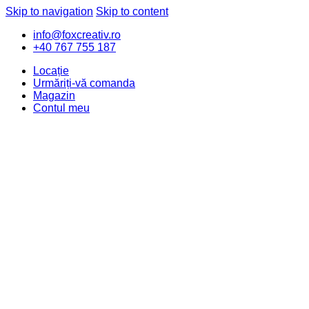
Skip to navigation
Skip to content
info@foxcreativ.ro
+40 767 755 187
Locație
Urmăriți-vă comanda
Magazin
Contul meu