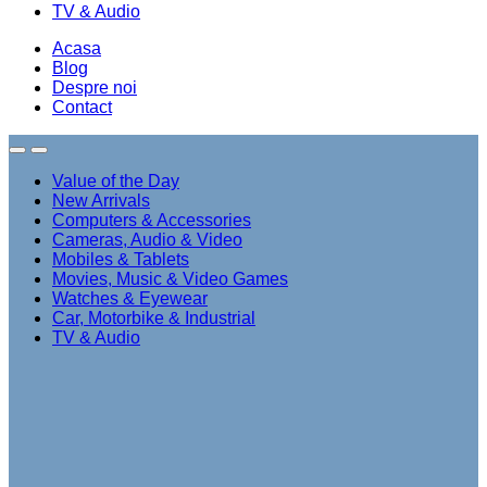
TV & Audio
Acasa
Blog
Despre noi
Contact
Value of the Day
New Arrivals
Computers & Accessories
Cameras, Audio & Video
Mobiles & Tablets
Movies, Music & Video Games
Watches & Eyewear
Car, Motorbike & Industrial
TV & Audio