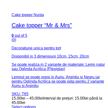
Cake topper Nunta
Cake topper “Mr & Mrs”
0
out of 5
(0)
Decoratiune unica pentru tort
Disponibil in 3 dimensiuni 10cm, 15cm, 20cm
Se poate realiza in 2 variante de materiale: Lemn natur
sau Oglinda Acrilica (Plexiglas)
Lemnul se poate vopsi in Auriu, Argintiu si Negru iar
pentru Oglinda Acrilica se poate opta pentru 2 variante
Auriu si Argintiu
SKU: T65
15.00
lei
–
45.00
lei
Interval de prețuri: 15.00lei până la
45.00lei
Select options