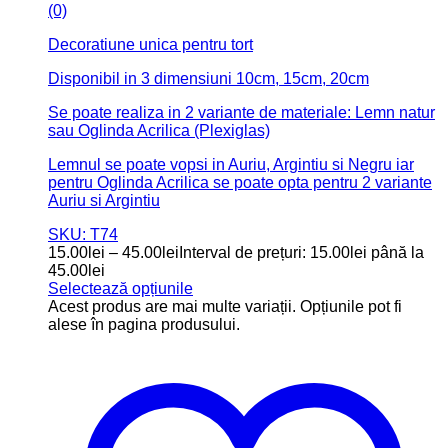
(0)
Decoratiune unica pentru tort
Disponibil in 3 dimensiuni 10cm, 15cm, 20cm
Se poate realiza in 2 variante de materiale: Lemn natur
sau Oglinda Acrilica (Plexiglas)
Lemnul se poate vopsi in Auriu, Argintiu si Negru iar
pentru Oglinda Acrilica se poate opta pentru 2 variante
Auriu si Argintiu
SKU: T74
15.00
lei
–
45.00
lei
Interval de prețuri: 15.00lei până la
45.00lei
Selectează opțiunile
Acest produs are mai multe variații. Opțiunile pot fi
alese în pagina produsului.