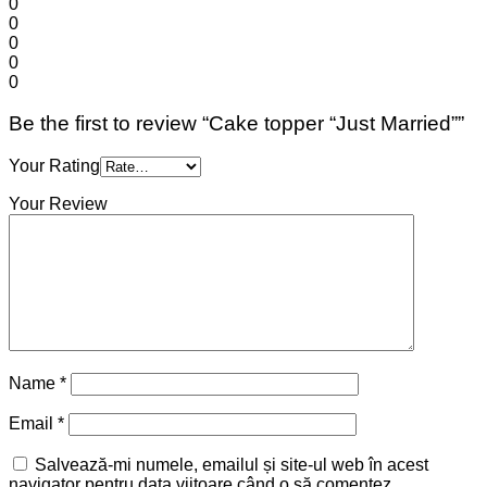
0
0
0
0
0
Be the first to review “Cake topper “Just Married””
Your Rating
Your Review
Name
*
Email
*
Salvează-mi numele, emailul și site-ul web în acest
navigator pentru data viitoare când o să comentez.