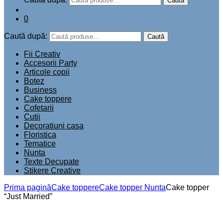
Caută
0
Caută după:
Caută
Fii Creativ
Accesorii Party
Articole copii
Botez
Business
Cake toppere
Cofetarii
Cutii
Decoratiuni casa
Floristica
Tematice
Nunta
Texte Decupate
Stikere Creative
Prima pagină
Cake toppere
Cake topper Nunta
Cake topper
“Just Married”