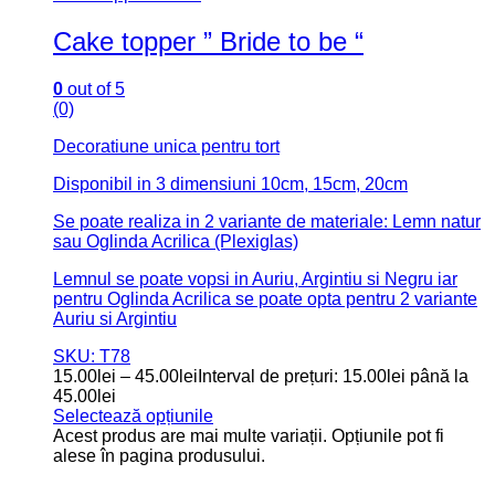
Cake topper ” Bride to be “
0
out of 5
(0)
Decoratiune unica pentru tort
Disponibil in 3 dimensiuni 10cm, 15cm, 20cm
Se poate realiza in 2 variante de materiale: Lemn natur
sau Oglinda Acrilica (Plexiglas)
Lemnul se poate vopsi in Auriu, Argintiu si Negru iar
pentru Oglinda Acrilica se poate opta pentru 2 variante
Auriu si Argintiu
SKU: T78
15.00
lei
–
45.00
lei
Interval de prețuri: 15.00lei până la
45.00lei
Selectează opțiunile
Acest produs are mai multe variații. Opțiunile pot fi
alese în pagina produsului.