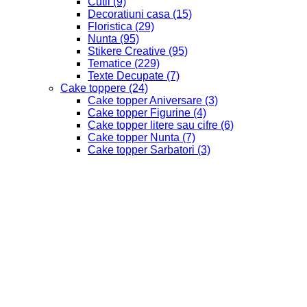
Cutii
(9)
Decoratiuni casa
(15)
Floristica
(29)
Nunta
(95)
Stikere Creative
(95)
Tematice
(229)
Texte Decupate
(7)
Cake toppere
(24)
Cake topper Aniversare
(3)
Cake topper Figurine
(4)
Cake topper litere sau cifre
(6)
Cake topper Nunta
(7)
Cake topper Sarbatori
(3)