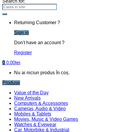
Search for:
Returning Customer ?
Sign in
Don't have an account ?
Register
0
0.00
lei
Nu ai niciun produs în coș.
Produse
Value of the Day
New Arrivals
Computers & Accessories
Cameras, Audio & Video
Mobiles & Tablets
Movies, Music & Video Games
Watches & Eyewear
Car, Motorbike & Industrial