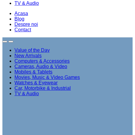
TV & Audio
Acasa
Blog
Despre noi
Contact
Value of the Day
New Arrivals
Computers & Accessories
Cameras, Audio & Video
Mobiles & Tablets
Movies, Music & Video Games
Watches & Eyewear
Car, Motorbike & Industrial
TV & Audio