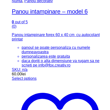
Nunta
,
Panou decorativ
Panou intampinare – model 6
0
out of 5
(0)
Panou intampinare forex 60 x 40 cm cu autocolant
printat
panoul se poate personaliza cu numele
dumneavoastra
personalizarea este gratuita
daca doriti o alta dimensiune va rugam sa ne
scrieti pe info@fox.creativ.ro
SKU: n/a
60.00
lei
Select options