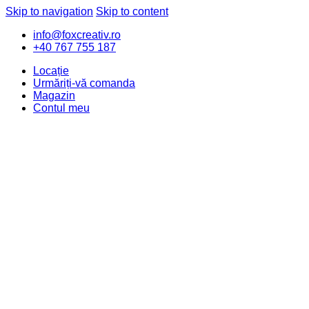
Skip to navigation
Skip to content
info@foxcreativ.ro
+40 767 755 187
Locație
Urmăriți-vă comanda
Magazin
Contul meu