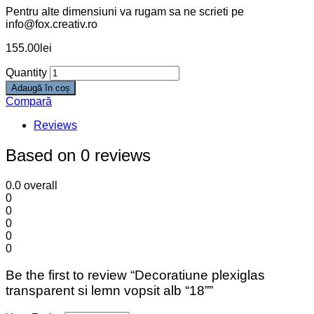
Pentru alte dimensiuni va rugam sa ne scrieti pe
info@fox.creativ.ro
155.00
lei
Quantity
Adaugă în coș
Compară
Reviews
Based on 0 reviews
0.0
overall
0
0
0
0
0
Be the first to review “Decoratiune plexiglas
transparent si lemn vopsit alb “18””