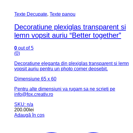
Texte Decupate
,
Texte panou
Decoratiune plexiglas transparent si
lemn vopsit auriu “Better together”
0
out of 5
(0)
Decoratiune eleganta din plexiglas transparent si lemn
vopsit auriu pentru un photo corner deosebit.
Dimensiune 65 x 60
Pentru alte dimensiuni va rugam sa ne scrieti pe
info@fox.creativ.ro
SKU: n/a
200.00
lei
Adaugă în coș