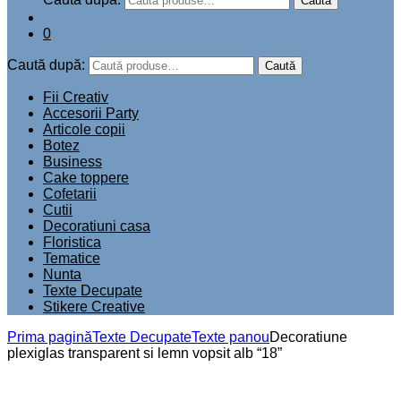
Caută
0
Caută după:
Caută
Fii Creativ
Accesorii Party
Articole copii
Botez
Business
Cake toppere
Cofetarii
Cutii
Decoratiuni casa
Floristica
Tematice
Nunta
Texte Decupate
Stikere Creative
Prima pagină
Texte Decupate
Texte panou
Decoratiune
plexiglas transparent si lemn vopsit alb “18”