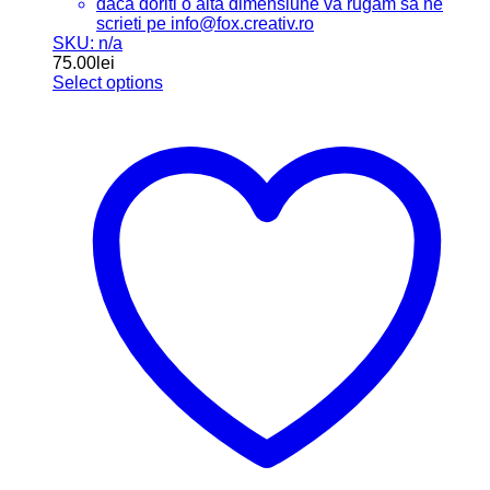
daca doriti o alta dimensiune va rugam sa ne
scrieti pe info@fox.creativ.ro
SKU: n/a
75.00
lei
Select options