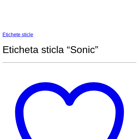
Name
*
Email
*
Salvează-mi numele, emailul și site-ul web în acest
navigator pentru data viitoare când o să comentez.
Prin utilizarea acestui formular sunteți de acord cu
stocarea și manipularea datelor dvs. pe acest site web.
*
There are no reviews yet.
Produse similare