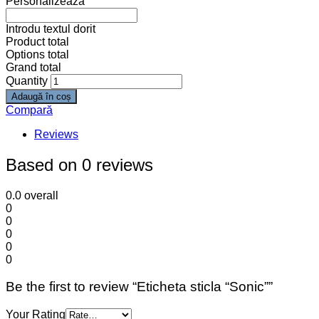
Eticheta sticla “Spiderman”
0
out of 5
(0)
Transformă fiecare sticla într-o aventură plină de
culoare și distracție cu etichetele autocolante pentru
sticla de 0.5l .
Cu aceste etichete autocolante ușor de aplicat, poți
personaliza fiecare sticlă în funcție de tema petrecerii
sau preferințele copilului tău într-un mod rapid și
simplu.
Dimensiune: 21 x 5.5 cm
SKU: n/a
1.50
lei
Select options