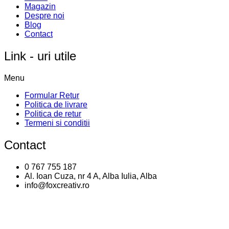
to compare
View comparison