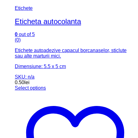
Fox Creativ ofera decoratiuni personalizate, cadouri creative
si produse handmade pentru nunta, botez, aniversari si
sarbatori.
Facebook
Instagram
Informatii despre magazin
Menu
Acasa
Magazin
Despre noi