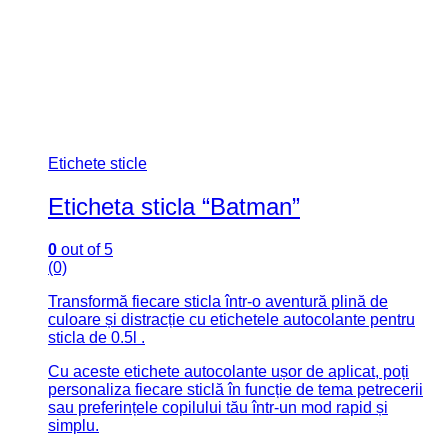
Eticheta autocolanta
0
out of 5
(0)
Etichete autoadezive capacul borcanaselor, sticlute
sau alte marturii mici.
Dimensiune: 5.5 x 5 cm
SKU: n/a
0.50
lei
Select options