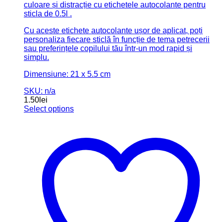
SKU: n/a
1.50
lei
Select options