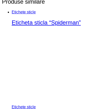
Etichete sticle
Etichet sticla “Cowboy”
0
out of 5
(0)
Transformă fiecare sticla într-o aventură plină de
culoare și distracție cu etichetele autocolante pentru
sticla de 0.5l .