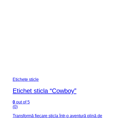
Etichete sticle
Eticheta sticla “Batman”
0
out of 5
(0)
Transformă fiecare sticla într-o aventură plină de
culoare și distracție cu etichetele autocolante pentru
sticla de 0.5l .
Cu aceste etichete autocolante ușor de aplicat, poți
personaliza fiecare sticlă în funcție de tema petrecerii
sau preferințele copilului tău într-un mod rapid și
simplu.
Dimensiune: 21 x 5.5 cm