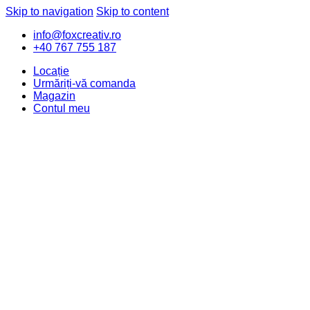
Skip to navigation
Skip to content
info@foxcreativ.ro
+40 767 755 187
Locație
Urmăriți-vă comanda
Magazin
Contul meu
Value of the Day
New Arrivals
Computers & Accessories
Cameras, Audio & Video
Mobiles & Tablets
Movies, Music & Video Games
Watches & Eyewear
Car, Motorbike & Industrial
TV & Audio
Search for: