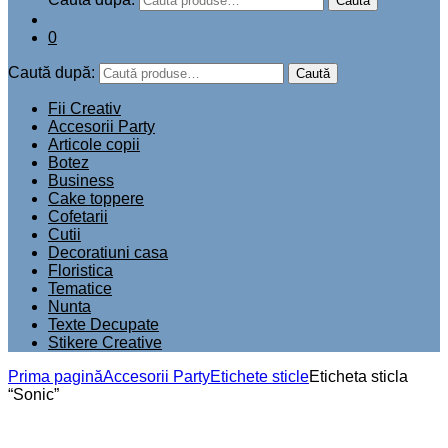
Add to wishlist
Compară
Transformă fiecare sticla într-o aventură plină de culoare și
distracție cu etichetele autocolante pentru sticla de 0.5l .
Cu aceste etichete autocolante ușor de aplicat, poți
personaliza fiecare sticlă în funcție de tema petrecerii sau
preferințele copilului tău într-un mod rapid și simplu.
Dimensiune: 21 x 5.5 cm
1.50
lei
Personalizeaza