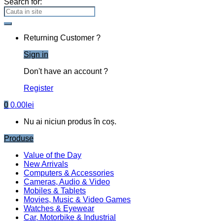
0
Caută după:
Caută
Fii Creativ
Accesorii Party
Articole copii
Botez
Business
Cake toppere
Cofetarii
Cutii
Decoratiuni casa
Floristica
Tematice
Nunta
Texte Decupate
Stikere Creative
Prima pagină
Accesorii Party
Etichete sticle
Eticheta sticla
“Sonic”