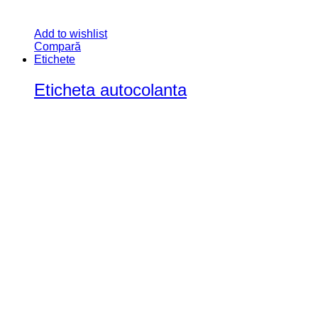
Stikere Creative
(95)
Tematice
(229)
Texte Decupate
(7)
Accesorii Party
(22)
Etichete sticle
(13)