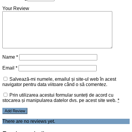
Add to wishlist
Compară
Etichete sticle
Etichet sticla “Cowboy”