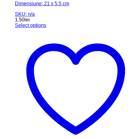
Add to wishlist
Compară
Show All Categories
Accesorii Party
(22)
Articole copii
(32)
Botez
(62)
Business
(2)
Cake toppere
(24)
Cutii
(9)
Decoratiuni casa
(15)
Floristica
(29)
Nunta
(95)