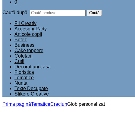
0
Caută după:
Caută
Fii Creativ
Accesorii Party
Articole copii
Botez
Business
Cake toppere
Cofetarii
Cutii
Decoratiuni casa
Floristica
Tematice
Nunta
Texte Decupate
Stikere Creative
Prima pagină
Tematice
Craciun
Glob personalizat