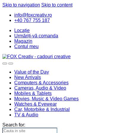
Skip to navigation
Skip to content
info@foxcreativ.ro
+40 767 755 187
Locație
Urmăriți-vă comanda
Magazin
Contul meu
Value of the Day
New Arrivals
Computers & Accessories
Cameras, Audio & Video
Mobiles & Tablets
Movies, Music & Video Games
Watches & Eyewear
Car, Motorbike & Industrial
TV & Audio
Search for: