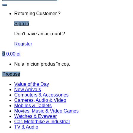
Returning Customer ?
Sign in
Don't have an account ?
Register
0
0.00
lei
Nu ai niciun produs în coș.
Produse
Value of the Day
New Arrivals
Computers & Accessories
Cameras, Audio & Video
Mobiles & Tablets
Movies, Music & Video Games
Watches & Eyewear
Car, Motorbike & Industrial
TV & Audio