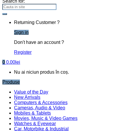
Search for:
Returning Customer ?
Sign in
Don't have an account ?
Register
0
0.00
lei
Nu ai niciun produs în coș.
Produse
Value of the Day
New Arrivals
Computers & Accessories
Cameras, Audio & Video
Mobiles & Tablets
Movies, Music & Video Games
Watches & Eyewear
Car, Motorbike & Industrial