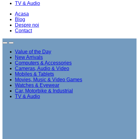
TV & Audio
Acasa
Blog
Despre noi
Contact
Value of the Day
New Arrivals
Computers & Accessories
Cameras, Audio & Video
Mobiles & Tablets
Movies, Music & Video Games
Watches & Eyewear
Car, Motorbike & Industrial
TV & Audio