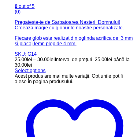
0
out of 5
(0)
Pregateste-te de Sarbatoarea Nasterii Domnului!
Creeaza magie cu globurile noastre personalizate.
Fiecare glob este realizat din oglinda acrilica de 3 mm
si placaj lemn plop de 4 mm.
SKU: G14
25.00
lei
–
30.00
lei
Interval de prețuri: 25.00lei până la
30.00lei
Select options
Acest produs are mai multe variații. Opțiunile pot fi
alese în pagina produsului.