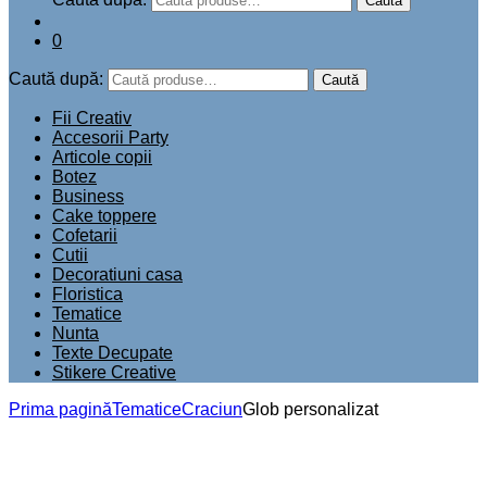
Caută
0
Caută după:
Caută
Fii Creativ
Accesorii Party
Articole copii
Botez
Business
Cake toppere
Cofetarii
Cutii
Decoratiuni casa
Floristica
Tematice
Nunta
Texte Decupate
Stikere Creative
Prima pagină
Tematice
Craciun
Glob personalizat