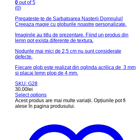
0
out of 5
(0)
Pregateste-te de Sarbatoarea Nasterii Domnului!
Creeaza magie cu globurile noastre personalizate.
Imaginile au titlu de prezentare. Fiind un produs din
lemn pot exista diferente de textura.
Nodurile mai mici de 2,5 cm nu sunt considerate
defecte.
Fiecare glob este realizat din oglinda acrilica de 3 mm
si placaj lemn plop de 4 mm.
SKU: G28
30.00
lei
Select options
Acest produs are mai multe variații. Opțiunile pot fi
alese în pagina produsului.