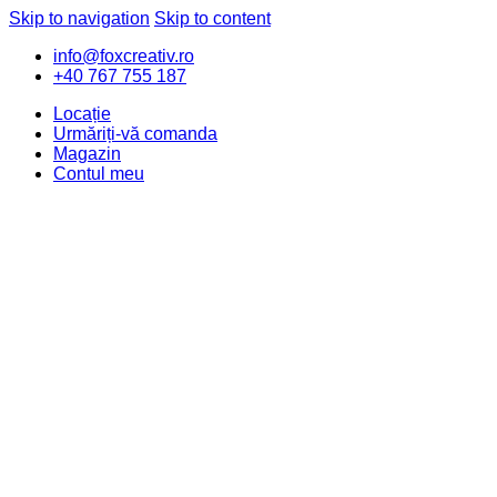
Skip to navigation
Skip to content
info@foxcreativ.ro
+40 767 755 187
Locație
Urmăriți-vă comanda
Magazin
Contul meu