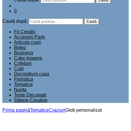
Add to wishlist
Compară
Glob decorativ din lemn, perfect pentru a decora bradul de
Craciun.
Poate fi personalizat cu textul dorit.
Diametru: 7.9 cm.
10.00
lei
Personalizeaza
Product total
Options total
Grand total