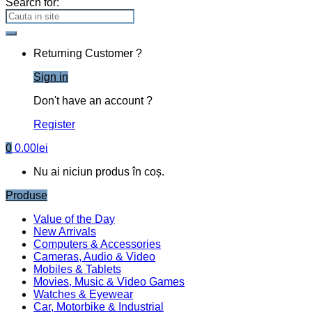
0
Caută după:
Caută
Fii Creativ
Accesorii Party
Articole copii
Botez
Business
Cake toppere
Cofetarii
Cutii
Decoratiuni casa
Floristica
Tematice
Nunta
Texte Decupate
Stikere Creative
Prima pagină
Tematice
Craciun
Glob personalizat