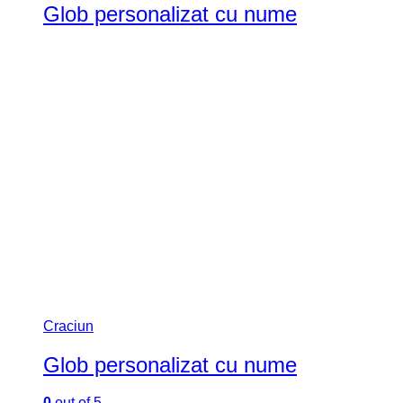
Tematice
(229)
8 Martie
(12)
Craciun
(153)
Paste
(40)
Ziua Indragostitilor
(35)