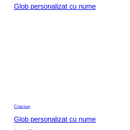
Craciun
Glob personalizat cu nume
0
out of 5
(0)
Pregateste-te de Sarbatoarea Nasterii Domnului!
Creeaza magie cu globurile noastre personalizate.
Imaginile au titlu de prezentare. Fiind un produs din
lemn pot exista diferente de textura.
Nodurile mai mici de 2,5 cm nu sunt considerate
defecte.
Fiecare glob este realizat din oglinda acrilica de 3 mm