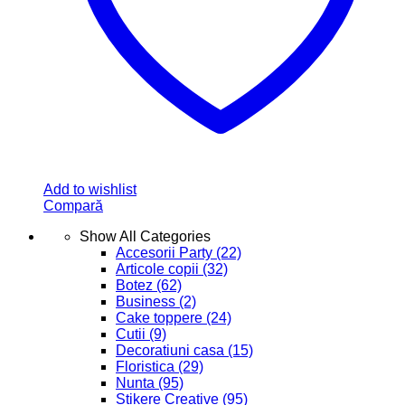
Despre noi
Blog
Contact
Link - uri utile
Menu
Formular Retur
Politica de livrare
Politica de retur
Termeni si conditii
Contact
0 767 755 187
Al. Ioan Cuza, nr 4 A, Alba Iulia, Alba
info@foxcreativ.ro