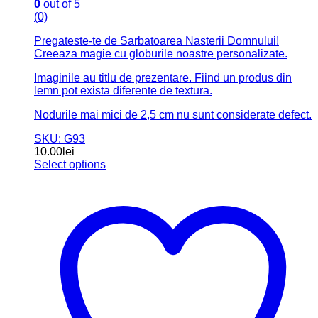
si placaj lemn plop de 4 mm.
SKU: G28
30.00
lei
Select options
Acest produs are mai multe variații. Opțiunile pot fi
alese în pagina produsului.