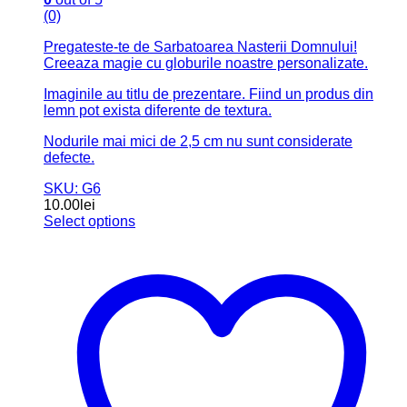
Fox Creativ ofera decoratiuni personalizate, cadouri creative
si produse handmade pentru nunta, botez, aniversari si
sarbatori.
Facebook
Instagram
Informatii despre magazin
Menu
Acasa
Magazin