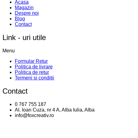
to compare
View comparison