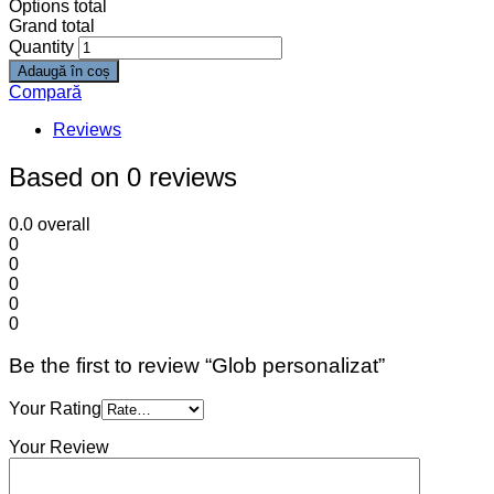
Pregateste-te de Sarbatoarea Nasterii Domnului!
Creeaza magie cu globurile noastre personalizate.
Imaginile au titlu de prezentare. Fiind un produs din
lemn pot exista diferente de textura.
Nodurile mai mici de 2,5 cm nu sunt considerate defect.
SKU: G93
10.00
lei
Select options