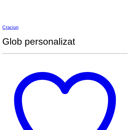
Name
*
Email
*
Salvează-mi numele, emailul și site-ul web în acest
navigator pentru data viitoare când o să comentez.
Prin utilizarea acestui formular sunteți de acord cu
stocarea și manipularea datelor dvs. pe acest site web.
*
There are no reviews yet.
Produse similare
Craciun
Glob personalizat cu nume