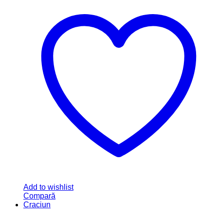
Add to wishlist
Compară
Show All Categories
Accesorii Party
(22)
Articole copii
(32)
Botez
(62)
Business
(2)
Cake toppere
(24)
Cutii
(9)
Decoratiuni casa
(15)
Floristica
(29)
Nunta
(95)
Stikere Creative
(95)
Tematice
(229)
Texte Decupate
(7)