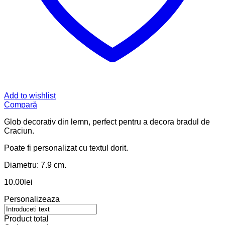
Craciun
Glob personalizat cu nume
0
out of 5
(0)