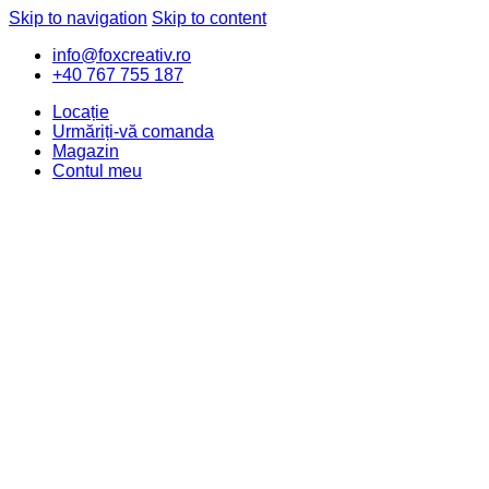
Skip to navigation
Skip to content
info@foxcreativ.ro
+40 767 755 187
Locație
Urmăriți-vă comanda
Magazin
Contul meu
Value of the Day
New Arrivals
Computers & Accessories
Cameras, Audio & Video
Mobiles & Tablets
Movies, Music & Video Games
Watches & Eyewear
Car, Motorbike & Industrial
TV & Audio
Search for: