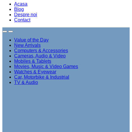
Acasa
Blog
Despre noi
Contact
Value of the Day
New Arrivals
Computers & Accessories
Cameras, Audio & Video
Mobiles & Tablets
Movies, Music & Video Games
Watches & Eyewear
Car, Motorbike & Industrial
TV & Audio