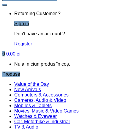
Returning Customer ?
Sign in
Don't have an account ?
Register
0
0.00
lei
Nu ai niciun produs în coș.
Produse
Value of the Day
New Arrivals
Computers & Accessories
Cameras, Audio & Video
Mobiles & Tablets
Movies, Music & Video Games
Watches & Eyewear
Car, Motorbike & Industrial
TV & Audio