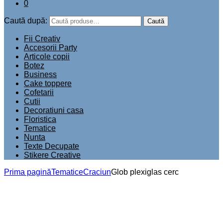
0
Caută după:
Caută
Fii Creativ
Accesorii Party
Articole copii
Botez
Business
Cake toppere
Cofetarii
Cutii
Decoratiuni casa
Floristica
Tematice
Nunta
Texte Decupate
Stikere Creative
Prima pagină
Tematice
Craciun
Glob plexiglas cerc