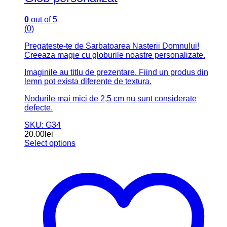
0
out of 5
(0)
Pregateste-te de Sarbatoarea Nasterii Domnului!
Creeaza magie cu globurile noastre personalizate.
Imaginile au titlu de prezentare. Fiind un produs din
lemn pot exista diferente de textura.
Nodurile mai mici de 2,5 cm nu sunt considerate
defecte.
SKU: G34
20.00
lei
Select options