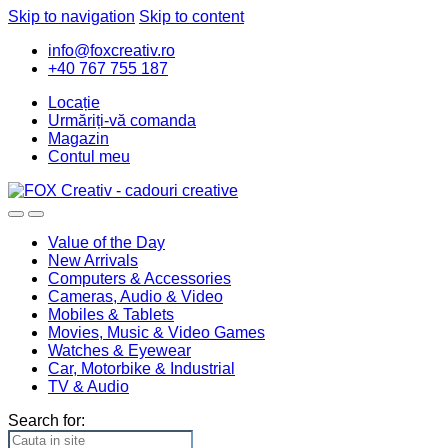
Skip to navigation
Skip to content
info@foxcreativ.ro
+40 767 755 187
Locație
Urmăriți-vă comanda
Magazin
Contul meu
Value of the Day
New Arrivals
Computers & Accessories
Cameras, Audio & Video
Mobiles & Tablets
Movies, Music & Video Games
Watches & Eyewear
Car, Motorbike & Industrial
TV & Audio
Search for: