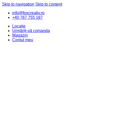
Skip to navigation
Skip to content
info@foxcreativ.ro
+40 767 755 187
Locație
Urmăriți-vă comanda
Magazin
Contul meu