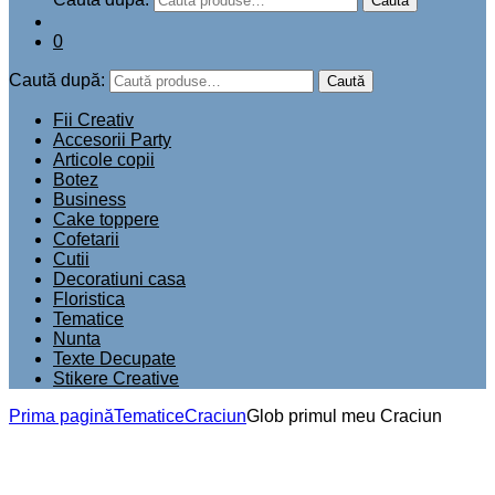
Caută
0
Caută după:
Caută
Fii Creativ
Accesorii Party
Articole copii
Botez
Business
Cake toppere
Cofetarii
Cutii
Decoratiuni casa
Floristica
Tematice
Nunta
Texte Decupate
Stikere Creative
Prima pagină
Tematice
Craciun
Glob primul meu Craciun