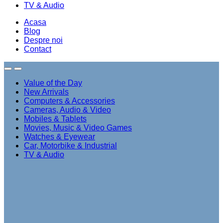
TV & Audio
Acasa
Blog
Despre noi
Contact
Value of the Day
New Arrivals
Computers & Accessories
Cameras, Audio & Video
Mobiles & Tablets
Movies, Music & Video Games
Watches & Eyewear
Car, Motorbike & Industrial
TV & Audio