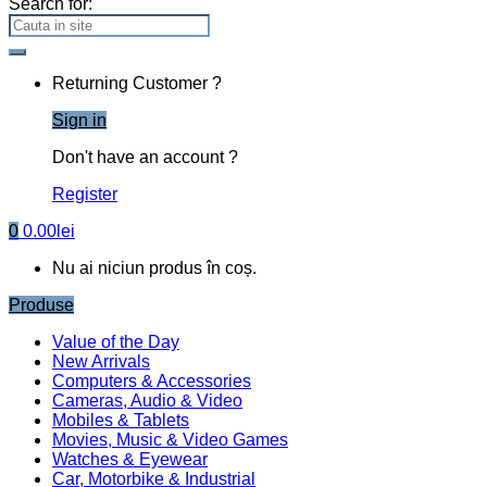
Search for:
Returning Customer ?
Sign in
Don't have an account ?
Register
0
0.00
lei
Nu ai niciun produs în coș.
Produse
Value of the Day
New Arrivals
Computers & Accessories
Cameras, Audio & Video
Mobiles & Tablets
Movies, Music & Video Games
Watches & Eyewear
Car, Motorbike & Industrial