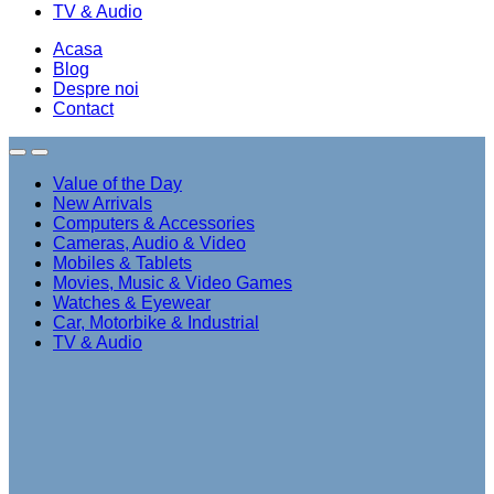
TV & Audio
Acasa
Blog
Despre noi
Contact
Value of the Day
New Arrivals
Computers & Accessories
Cameras, Audio & Video
Mobiles & Tablets
Movies, Music & Video Games
Watches & Eyewear
Car, Motorbike & Industrial
TV & Audio