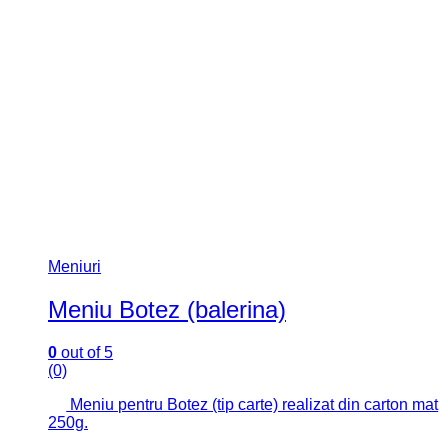
Meniuri
Meniu Botez (balerina)
0
out of 5
(0)
Meniu pentru Botez (tip carte) realizat din carton mat
250g.