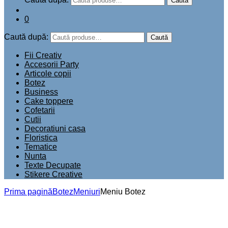
Caută
0
Caută după:
Caută
Fii Creativ
Accesorii Party
Articole copii
Botez
Business
Cake toppere
Cofetarii
Cutii
Decoratiuni casa
Floristica
Tematice
Nunta
Texte Decupate
Stikere Creative
Prima pagină
Botez
Meniuri
Meniu Botez