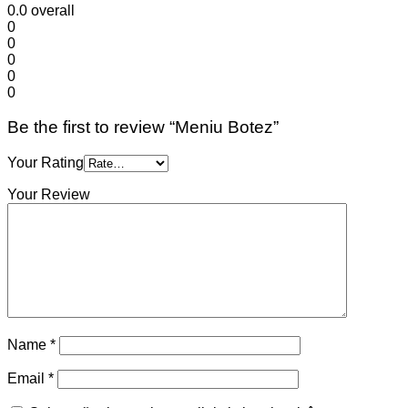
0.0
overall
0
0
0
0
0
Be the first to review “Meniu Botez”
Your Rating
Your Review
Name
*
Email
*