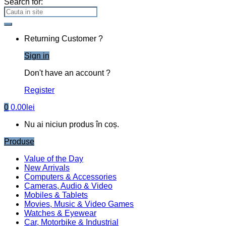
Search for:
Returning Customer ?
Sign in
Don't have an account ?
Register
0
0.00
lei
Nu ai niciun produs în coș.
Produse
Value of the Day
New Arrivals
Computers & Accessories
Cameras, Audio & Video
Mobiles & Tablets
Movies, Music & Video Games
Watches & Eyewear
Car, Motorbike & Industrial