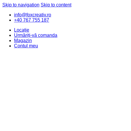
Skip to navigation
Skip to content
info@foxcreativ.ro
+40 767 755 187
Locație
Urmăriți-vă comanda
Magazin
Contul meu