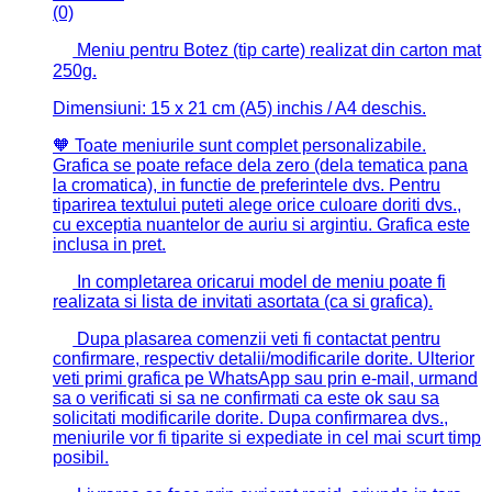
(0)
Meniu pentru Botez (tip carte) realizat din carton mat
250g.
Dimensiuni: 15 x 21 cm (A5) inchis / A4 deschis.
🧡 Toate meniurile sunt complet personalizabile.
Grafica se poate reface dela zero (dela tematica pana
la cromatica), in functie de preferintele dvs. Pentru
tiparirea textului puteti alege orice culoare doriti dvs.,
cu exceptia nuantelor de auriu si argintiu. Grafica este
inclusa in pret.
In completarea oricarui model de meniu poate fi
realizata si lista de invitati asortata (ca si grafica).
Dupa plasarea comenzii veti fi contactat pentru
confirmare, respectiv detalii/modificarile dorite. Ulterior
veti primi grafica pe WhatsApp sau prin e-mail, urmand
sa o verificati si sa ne confirmati ca este ok sau sa
solicitati modificarile dorite. Dupa confirmarea dvs.,
meniurile vor fi tiparite si expediate in cel mai scurt timp
posibil.