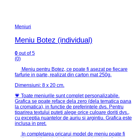
Meniuri
Meniu Botez (individual)
0
out of 5
(0)
Meniu pentru Botez, ce poate fi asezat pe fiecare
farfurie in parte, realizat din carton mat 250g.
Dimensiuni: 8 x 20 cm.
💗 Toate meniurile sunt complet personalizabile.
Grafica se poate reface dela zero (dela tematica pana
la cromatica), in functie de preferintele dvs. Pentru
tiparirea textului puteti alege orice culoare doriti dvs.,
cu exceptia nuantelor de auriu si argintiu. Grafica este
inclusa in pret.
In completarea oricarui model de meniu poate fi