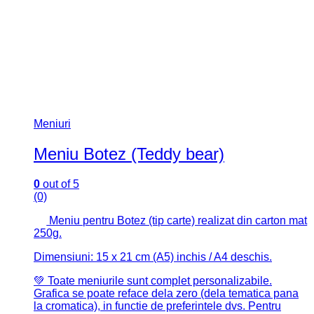
Meniuri
Meniu Botez (Teddy bear)
0
out of 5
(0)
Meniu pentru Botez (tip carte) realizat din carton mat
250g.
Dimensiuni: 15 x 21 cm (A5) inchis / A4 deschis.
💚 Toate meniurile sunt complet personalizabile.
Grafica se poate reface dela zero (dela tematica pana
la cromatica), in functie de preferintele dvs. Pentru