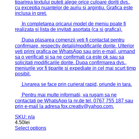
tiparirea textului puteti alege orice culoare doriti dvs.,
cu exceptia nuantelor de auriu si argintiu. Grafica este
inclusa in pret.
In completarea oricarui model de meniu poate fi
realizata si lista de invitati asortata (ca si grafica).
Dupa plasarea comenzii veti fi contactat pentru
confirmare, respectiv detalii/modificarile dorite. Ulterior
veti primi grafica pe WhatsApp sau prin e-mail, urmand
sa o verificati si sa ne confirmati ca este ok sau sa
solicitati modificarile dorite. Dupa confirmarea dvs.,
meniurile vor fi tiparite si expediate in cel mai scurt timp
posibil.
Livrarea se face prin curierat rapid, oriunde in tara.
Pentru mai multe informatii, va rugam sa ne
contactati pe WhatsApp la nr.de tel. 0767 755 187 sau
prin e-mail la adresa fox.creativ@yahoo.com.
SKU: n/a
4.50
lei
Select options