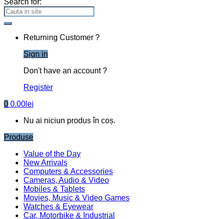
Search for:
Returning Customer ?
Sign in
Don't have an account ?
Register
0
0.00
lei
Nu ai niciun produs în coș.
Produse
Value of the Day
New Arrivals
Computers & Accessories
Cameras, Audio & Video
Mobiles & Tablets
Movies, Music & Video Games
Watches & Eyewear
Car, Motorbike & Industrial