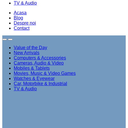
TV & Audio
Acasa
Blog
Despre noi
Contact
Value of the Day
New Arrivals
Computers & Accessories
Cameras, Audio & Video
Mobiles & Tablets
Movies, Music & Video Games
Watches & Eyewear
Car, Motorbike & Industrial
TV & Audio