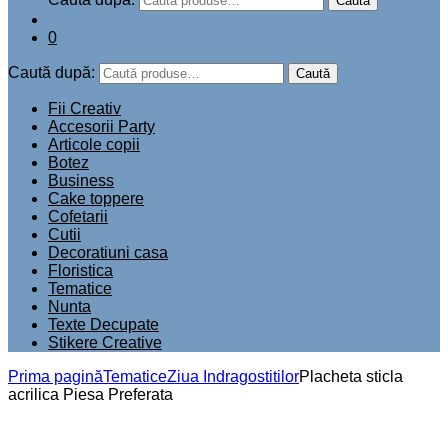
Caută
0
Caută după:
Caută
Fii Creativ
Accesorii Party
Articole copii
Botez
Business
Cake toppere
Cofetarii
Cutii
Decoratiuni casa
Floristica
Tematice
Nunta
Texte Decupate
Stikere Creative
Prima pagină
Tematice
Ziua Indragostitilor
Placheta sticla
acrilica Piesa Preferata