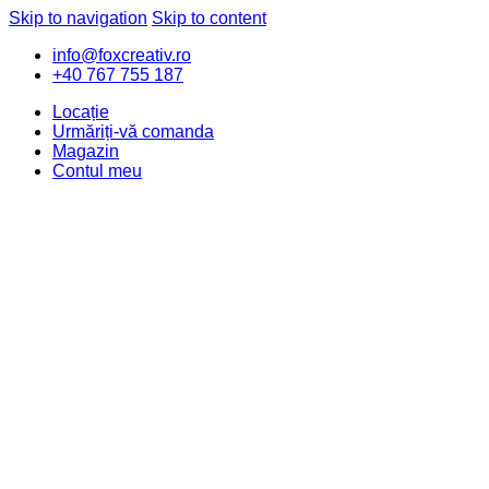
Skip to navigation
Skip to content
info@foxcreativ.ro
+40 767 755 187
Locație
Urmăriți-vă comanda
Magazin
Contul meu