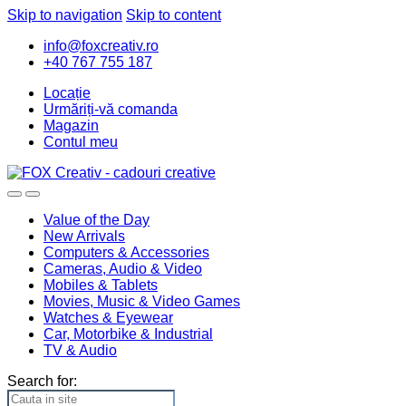
Skip to navigation
Skip to content
info@foxcreativ.ro
+40 767 755 187
Locație
Urmăriți-vă comanda
Magazin
Contul meu
Value of the Day
New Arrivals
Computers & Accessories
Cameras, Audio & Video
Mobiles & Tablets
Movies, Music & Video Games
Watches & Eyewear
Car, Motorbike & Industrial
TV & Audio
Search for: