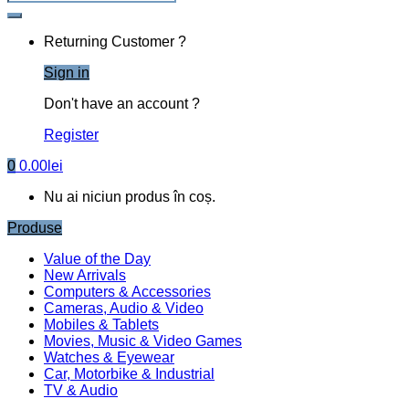
Returning Customer ?
Sign in
Don't have an account ?
Register
0
0.00
lei
Nu ai niciun produs în coș.
Produse
Value of the Day
New Arrivals
Computers & Accessories
Cameras, Audio & Video
Mobiles & Tablets
Movies, Music & Video Games
Watches & Eyewear
Car, Motorbike & Industrial
TV & Audio