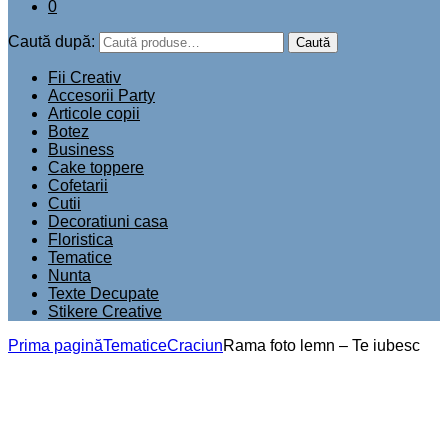
0
Caută după:
Caută
Fii Creativ
Accesorii Party
Articole copii
Botez
Business
Cake toppere
Cofetarii
Cutii
Decoratiuni casa
Floristica
Tematice
Nunta
Texte Decupate
Stikere Creative
Prima pagină
Tematice
Craciun
Rama foto lemn – Te iubesc