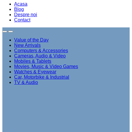
Acasa
Blog
Despre noi
Contact
Value of the Day
New Arrivals
Computers & Accessories
Cameras, Audio & Video
Mobiles & Tablets
Movies, Music & Video Games
Watches & Eyewear
Car, Motorbike & Industrial
TV & Audio