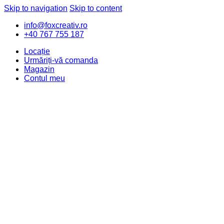
Skip to navigation
Skip to content
info@foxcreativ.ro
+40 767 755 187
Locație
Urmăriți-vă comanda
Magazin
Contul meu