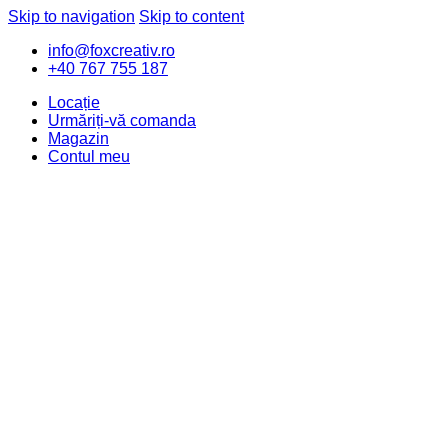
Skip to navigation
Skip to content
info@foxcreativ.ro
+40 767 755 187
Locație
Urmăriți-vă comanda
Magazin
Contul meu