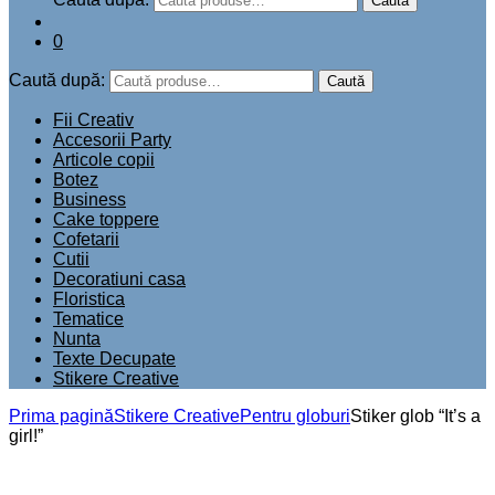
Caută
0
Caută după:
Caută
Fii Creativ
Accesorii Party
Articole copii
Botez
Business
Cake toppere
Cofetarii
Cutii
Decoratiuni casa
Floristica
Tematice
Nunta
Texte Decupate
Stikere Creative
Prima pagină
Stikere Creative
Pentru globuri
Stiker glob “It’s a
girl!”