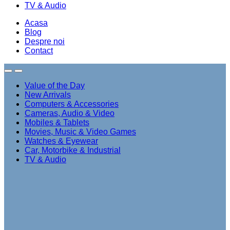
TV & Audio
Acasa
Blog
Despre noi
Contact
Value of the Day
New Arrivals
Computers & Accessories
Cameras, Audio & Video
Mobiles & Tablets
Movies, Music & Video Games
Watches & Eyewear
Car, Motorbike & Industrial
TV & Audio