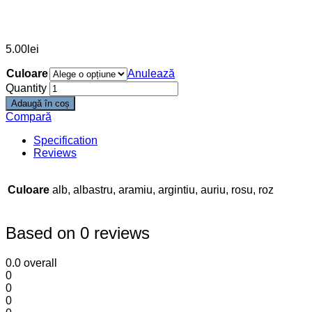
5.00
lei
Culoare
Anulează
Quantity
Adaugă în coș
Compară
Specification
Reviews
Culoare
alb, albastru, aramiu, argintiu, auriu, rosu, roz
Based on 0 reviews
0.0
overall
0
0
0