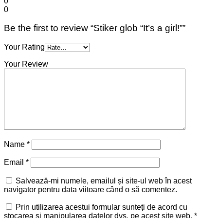
0
0
Be the first to review “Stiker glob “It’s a girl!””
Your Rating
Your Review
Name
*
Email
*
Salvează-mi numele, emailul și site-ul web în acest
navigator pentru data viitoare când o să comentez.
Prin utilizarea acestui formular sunteți de acord cu
stocarea și manipularea datelor dvs. pe acest site web.
*