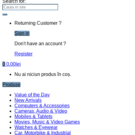
Search for:
Returning Customer ?
Sign in
Don't have an account ?
Register
0
0.00
lei
Nu ai niciun produs în coș.
Produse
Value of the Day
New Arrivals
Computers & Accessories
Cameras, Audio & Video
Mobiles & Tablets
Movies, Music & Video Games
Watches & Eyewear
Car, Motorbike & Industrial