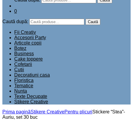
Caută
0
Caută după:
Caută
Fii Creativ
Accesorii Party
Articole copii
Botez
Business
Cake toppere
Cofetarii
Cutii
Decoratiuni casa
Floristica
Tematice
Nunta
Texte Decupate
Stikere Creative
Prima pagină
Stikere Creative
Pentru plicuri
Stickere “Stea”-
Auriu, set 30 buc