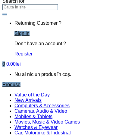
Search for:
Returning Customer ?
Sign in
Don't have an account ?
Register
0
0.00
lei
Nu ai niciun produs în coș.
Produse
Value of the Day
New Arrivals
Computers & Accessories
Cameras, Audio & Video
Mobiles & Tablets
Movies, Music & Video Games
Watches & Eyewear
Car, Motorbike & Industrial