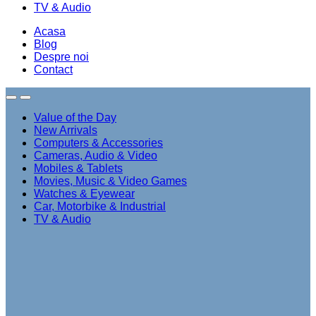
TV & Audio
Acasa
Blog
Despre noi
Contact
Value of the Day
New Arrivals
Computers & Accessories
Cameras, Audio & Video
Mobiles & Tablets
Movies, Music & Video Games
Watches & Eyewear
Car, Motorbike & Industrial
TV & Audio