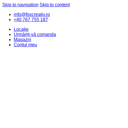
Skip to navigation
Skip to content
info@foxcreativ.ro
+40 767 755 187
Locație
Urmăriți-vă comanda
Magazin
Contul meu