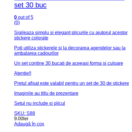
set 30 buc
0
out of 5
(0)
Sigileaza simplu si elegant plicurile cu ajutorul acestor
stickere colorate
Poti utiliza stickerele si la decorarea agendelor sau la
ambalarea cadourilor
Un set contine 30 bucati de aceeasi forma si culoare
Atentie!!
Pretul afisat este valabil pentru un set de 30 de stickere
Imaginile au titlu de prezentare
Setul nu include si plicul
SKU: S88
9.00
lei
Adaugă în coș