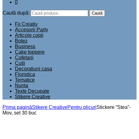
0
Caută după:
Caută
Fii Creativ
Accesorii Party
Articole copii
Botez
Business
Cake toppere
Cofetarii
Cutii
Decoratiuni casa
Floristica
Tematice
Nunta
Texte Decupate
Stikere Creative
Prima pagină
Stikere Creative
Pentru plicuri
Stickere “Stea”-
Mov, set 30 buc