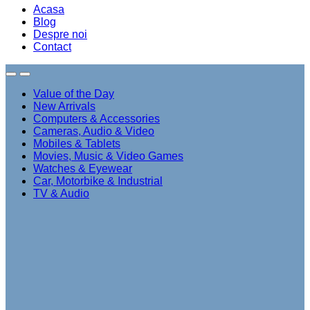
Acasa
Blog
Despre noi
Contact
Value of the Day
New Arrivals
Computers & Accessories
Cameras, Audio & Video
Mobiles & Tablets
Movies, Music & Video Games
Watches & Eyewear
Car, Motorbike & Industrial
TV & Audio