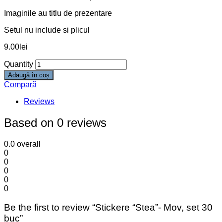
Imaginile au titlu de prezentare
Setul nu include si plicul
9.00
lei
Quantity
Adaugă în coș
Compară
Reviews
Based on 0 reviews
0.0
overall
0
0
0
0
0
Be the first to review “Stickere “Stea”- Mov, set 30
buc”