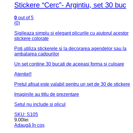
Stickere “Cerc”- Argintiu, set 30 buc
0
out of 5
(0)
Sigileaza simplu si elegant plicurile cu ajutorul acestor
stickere colorate
Poti utiliza stickerele si la decorarea agendelor sau la
ambalarea cadourilor
Un set contine 30 bucati de aceeasi forma si culoare
Atentie!!
Pretul afisat este valabil pentru un set de 30 de stickere
Imaginile au titlu de prezentare
Setul nu include si plicul
SKU: S105
9.00
lei
Adaugă în coș