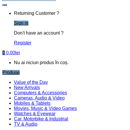
Returning Customer ?
Sign in
Don't have an account ?
Register
0
0.00
lei
Nu ai niciun produs în coș.
Produse
Value of the Day
New Arrivals
Computers & Accessories
Cameras, Audio & Video
Mobiles & Tablets
Movies, Music & Video Games
Watches & Eyewear
Car, Motorbike & Industrial
TV & Audio