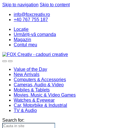
Skip to navigation
Skip to content
info@foxcreativ.ro
+40 767 755 187
Locație
Urmăriți-vă comanda
Magazin
Contul meu
Value of the Day
New Arrivals
Computers & Accessories
Cameras, Audio & Video
Mobiles & Tablets
Movies, Music & Video Games
Watches & Eyewear
Car, Motorbike & Industrial
TV & Audio
Search for: