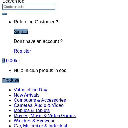
Search for:
Returning Customer ?
Sign in
Don't have an account ?
Register
0
0.00
lei
Nu ai niciun produs în coș.
Produse
Value of the Day
New Arrivals
Computers & Accessories
Cameras, Audio & Video
Mobiles & Tablets
Movies, Music & Video Games
Watches & Eyewear
Car, Motorbike & Industrial