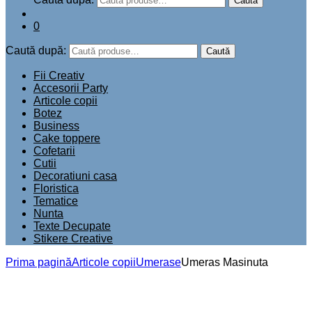
Caută
0
Caută după:
Caută
Fii Creativ
Accesorii Party
Articole copii
Botez
Business
Cake toppere
Cofetarii
Cutii
Decoratiuni casa
Floristica
Tematice
Nunta
Texte Decupate
Stikere Creative
Prima pagină
Articole copii
Umerase
Umeras Masinuta