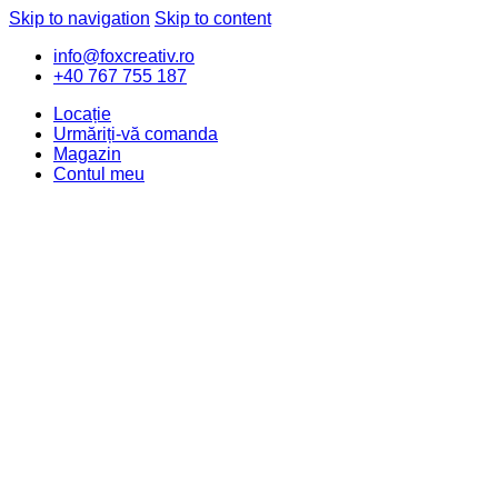
Skip to navigation
Skip to content
info@foxcreativ.ro
+40 767 755 187
Locație
Urmăriți-vă comanda
Magazin
Contul meu