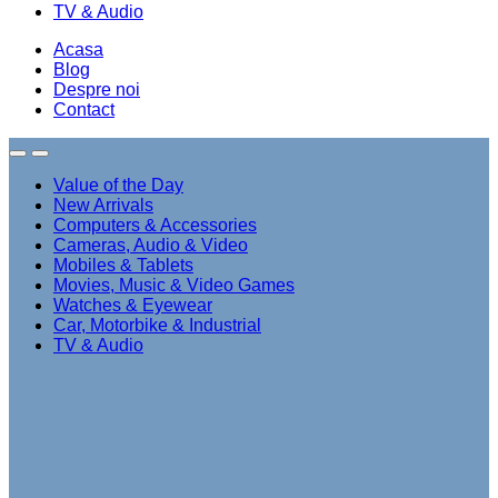
TV & Audio
Acasa
Blog
Despre noi
Contact
Value of the Day
New Arrivals
Computers & Accessories
Cameras, Audio & Video
Mobiles & Tablets
Movies, Music & Video Games
Watches & Eyewear
Car, Motorbike & Industrial
TV & Audio