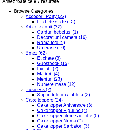
Afișez toate cele 7 rezultate
Browse Categories
Accesorii Party
(22)
Etichete sticle
(13)
Articole copii
(32)
Carduri bebelusi
(1)
Decoratiuni camera
(16)
Rama foto
(5)
Umerase
(10)
Botez
(62)
Etichete
(3)
Guestbook
(15)
Invitatii
(2)
Marturii
(4)
Meniuri
(23)
Numere masa
(12)
Business
(2)
Suport telefon / tableta
(2)
Cake toppere
(24)
Cake topper Aniversare
(3)
Cake topper Figurine
(4)
Cake topper litere sau cifre
(6)
Cake topper Nunta
(7)
Cake topper Sarbatori
(3)