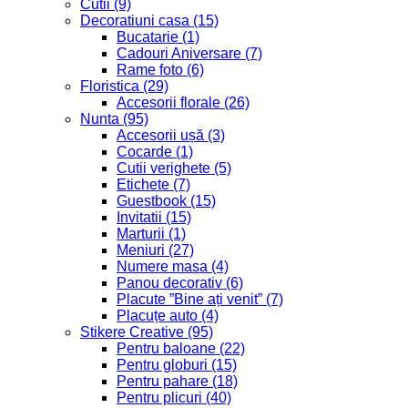
Cutii
(9)
Decoratiuni casa
(15)
Bucatarie
(1)
Cadouri Aniversare
(7)
Rame foto
(6)
Floristica
(29)
Accesorii florale
(26)
Nunta
(95)
Accesorii ușă
(3)
Cocarde
(1)
Cutii verighete
(5)
Etichete
(7)
Guestbook
(15)
Invitatii
(15)
Marturii
(1)
Meniuri
(27)
Numere masa
(4)
Panou decorativ
(6)
Placute ”Bine ați venit”
(7)
Placuțe auto
(4)
Stikere Creative
(95)
Pentru baloane
(22)
Pentru globuri
(15)
Pentru pahare
(18)
Pentru plicuri
(40)