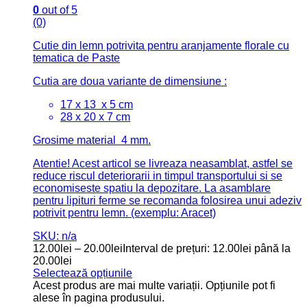
0
out of 5
(0)
Cutie din lemn potrivita pentru aranjamente florale cu
tematica de Paste
Cutia are doua variante de dimensiune :
17 x 13 x 5 cm
28 x 20 x 7 cm
Grosime material 4 mm.
Atentie! Acest articol se livreaza neasamblat, astfel se
reduce riscul deteriorarii in timpul transportului si se
economiseste spatiu la depozitare. La asamblare
pentru lipituri ferme se recomanda folosirea unui adeziv
potrivit pentru lemn. (exemplu: Aracet)
SKU: n/a
12.00
lei
–
20.00
lei
Interval de prețuri: 12.00lei până la
20.00lei
Selectează opțiunile
Acest produs are mai multe variații. Opțiunile pot fi
alese în pagina produsului.