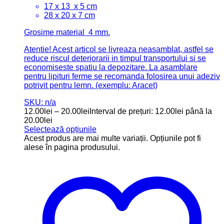
17 x 13 x 5 cm
28 x 20 x 7 cm
Grosime material 4 mm.
Atentie! Acest articol se livreaza neasamblat, astfel se
reduce riscul deteriorarii in timpul transportului si se
economiseste spatiu la depozitare. La asamblare
pentru lipituri ferme se recomanda folosirea unui adeziv
potrivit pentru lemn. (exemplu: Aracet)
SKU: n/a
12.00
lei
–
20.00
lei
Interval de prețuri: 12.00lei până la
20.00lei
Selectează opțiunile
Acest produs are mai multe variații. Opțiunile pot fi
alese în pagina produsului.