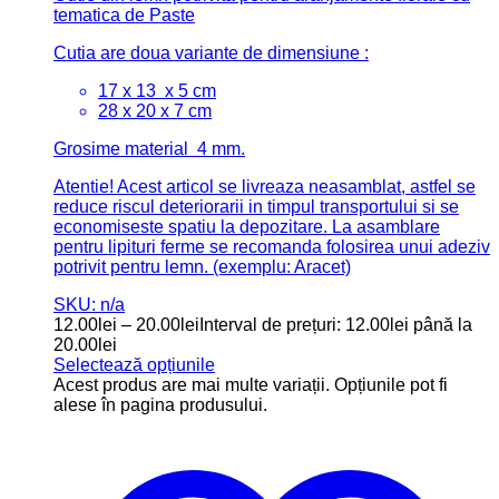
tematica de Paste
Cutia are doua variante de dimensiune :
17 x 13 x 5 cm
28 x 20 x 7 cm
Grosime material 4 mm.
Atentie! Acest articol se livreaza neasamblat, astfel se
reduce riscul deteriorarii in timpul transportului si se
economiseste spatiu la depozitare. La asamblare
pentru lipituri ferme se recomanda folosirea unui adeziv
potrivit pentru lemn. (exemplu: Aracet)
SKU: n/a
12.00
lei
–
20.00
lei
Interval de prețuri: 12.00lei până la
20.00lei
Selectează opțiunile
Acest produs are mai multe variații. Opțiunile pot fi
alese în pagina produsului.