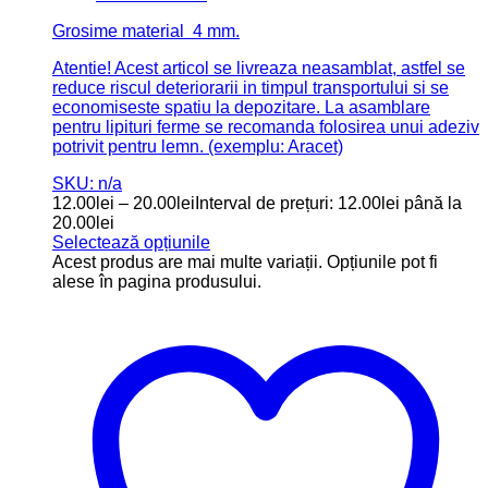
Grosime material 4 mm.
Atentie! Acest articol se livreaza neasamblat, astfel se
reduce riscul deteriorarii in timpul transportului si se
economiseste spatiu la depozitare. La asamblare
pentru lipituri ferme se recomanda folosirea unui adeziv
potrivit pentru lemn. (exemplu: Aracet)
SKU: n/a
12.00
lei
–
20.00
lei
Interval de prețuri: 12.00lei până la
20.00lei
Selectează opțiunile
Acest produs are mai multe variații. Opțiunile pot fi
alese în pagina produsului.