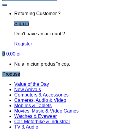
Returning Customer ?
Sign in
Don't have an account ?
Register
0
0.00
lei
Nu ai niciun produs în coș.
Produse
Value of the Day
New Arrivals
Computers & Accessories
Cameras, Audio & Video
Mobiles & Tablets
Movies, Music & Video Games
Watches & Eyewear
Car, Motorbike & Industrial
TV & Audio