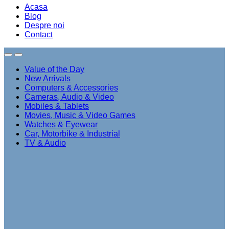
Acasa
Blog
Despre noi
Contact
Value of the Day
New Arrivals
Computers & Accessories
Cameras, Audio & Video
Mobiles & Tablets
Movies, Music & Video Games
Watches & Eyewear
Car, Motorbike & Industrial
TV & Audio