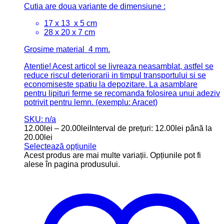
Cutia are doua variante de dimensiune :
17 x 13 x 5 cm
28 x 20 x 7 cm
Grosime material 4 mm.
Atentie! Acest articol se livreaza neasamblat, astfel se
reduce riscul deteriorarii in timpul transportului si se
economiseste spatiu la depozitare. La asamblare
pentru lipituri ferme se recomanda folosirea unui adeziv
potrivit pentru lemn. (exemplu: Aracet)
SKU: n/a
12.00
lei
–
20.00
lei
Interval de prețuri: 12.00lei până la
20.00lei
Selectează opțiunile
Acest produs are mai multe variații. Opțiunile pot fi
alese în pagina produsului.