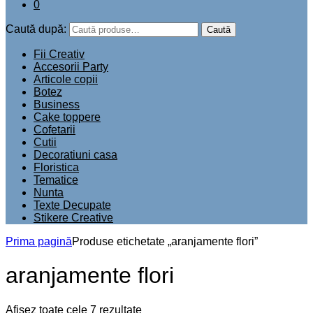
0
Caută după:
Caută
Fii Creativ
Accesorii Party
Articole copii
Botez
Business
Cake toppere
Cofetarii
Cutii
Decoratiuni casa
Floristica
Tematice
Nunta
Texte Decupate
Stikere Creative
Prima pagină
Produse etichetate „aranjamente flori”
aranjamente flori
Afișez toate cele 7 rezultate