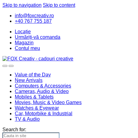
Skip to navigation
Skip to content
info@foxcreativ.ro
+40 767 755 187
Locație
Urmăriți-vă comanda
Magazin
Contul meu
Value of the Day
New Arrivals
Computers & Accessories
Cameras, Audio & Video
Mobiles & Tablets
Movies, Music & Video Games
Watches & Eyewear
Car, Motorbike & Industrial
TV & Audio
Search for: