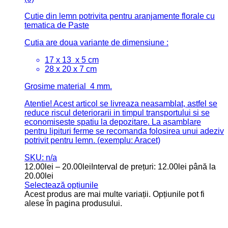
Cutie din lemn potrivita pentru aranjamente florale cu
tematica de Paste
Cutia are doua variante de dimensiune :
17 x 13 x 5 cm
28 x 20 x 7 cm
Grosime material 4 mm.
Atentie! Acest articol se livreaza neasamblat, astfel se
reduce riscul deteriorarii in timpul transportului si se
economiseste spatiu la depozitare. La asamblare
pentru lipituri ferme se recomanda folosirea unui adeziv
potrivit pentru lemn. (exemplu: Aracet)
SKU: n/a
12.00
lei
–
20.00
lei
Interval de prețuri: 12.00lei până la
20.00lei
Selectează opțiunile
Acest produs are mai multe variații. Opțiunile pot fi
alese în pagina produsului.