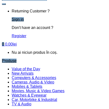
Returning Customer ?
Sign in
Don't have an account ?
Register
0
0.00
lei
Nu ai niciun produs în coș.
Produse
Value of the Day
New Arrivals
Computers & Accessories
Cameras, Audio & Video
Mobiles & Tablets
Movies, Music & Video Games
Watches & Eyewear
Car, Motorbike & Industrial
TV & Audio