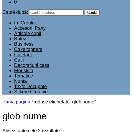
0
Caută după:
Caută
Fii Creativ
Accesorii Party
Articole copii
Botez
Business
Cake toppere
Cofetarii
Cutii
Decoratiuni casa
Floristica
Tematice
Nunta
Texte Decupate
Stikere Creative
Prima pagină
Produse etichetate „glob nume”
glob nume
Afișez toate cele 2 rezultate