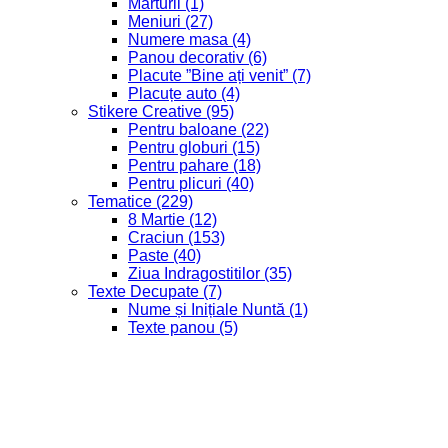
Marturii
(1)
Meniuri
(27)
Numere masa
(4)
Panou decorativ
(6)
Placute ”Bine ați venit”
(7)
Placuțe auto
(4)
Stikere Creative
(95)
Pentru baloane
(22)
Pentru globuri
(15)
Pentru pahare
(18)
Pentru plicuri
(40)
Tematice
(229)
8 Martie
(12)
Craciun
(153)
Paste
(40)
Ziua Indragostitilor
(35)
Texte Decupate
(7)
Nume și Inițiale Nuntă
(1)
Texte panou
(5)