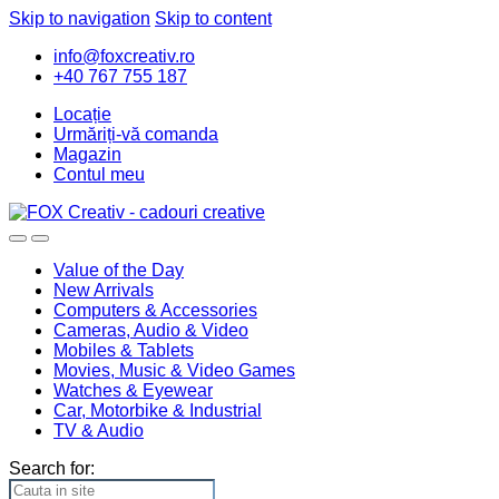
Skip to navigation
Skip to content
info@foxcreativ.ro
+40 767 755 187
Locație
Urmăriți-vă comanda
Magazin
Contul meu
Value of the Day
New Arrivals
Computers & Accessories
Cameras, Audio & Video
Mobiles & Tablets
Movies, Music & Video Games
Watches & Eyewear
Car, Motorbike & Industrial
TV & Audio
Search for: