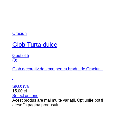
Craciun
Glob Turta dulce
0
out of 5
(0)
Glob decorativ de lemn pentru bradul de Craciun .
SKU: n/a
15.00
lei
Select options
Acest produs are mai multe variații. Opțiunile pot fi
alese în pagina produsului.