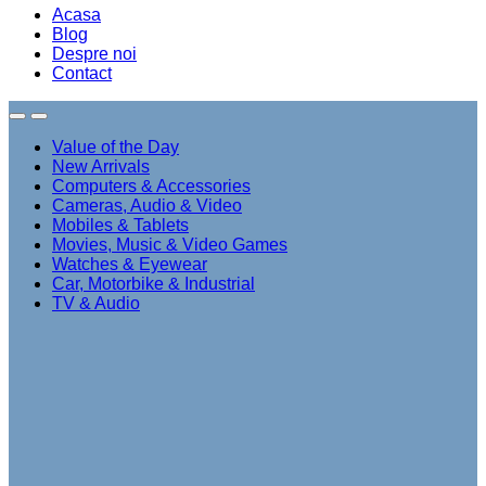
Acasa
Blog
Despre noi
Contact
Value of the Day
New Arrivals
Computers & Accessories
Cameras, Audio & Video
Mobiles & Tablets
Movies, Music & Video Games
Watches & Eyewear
Car, Motorbike & Industrial
TV & Audio