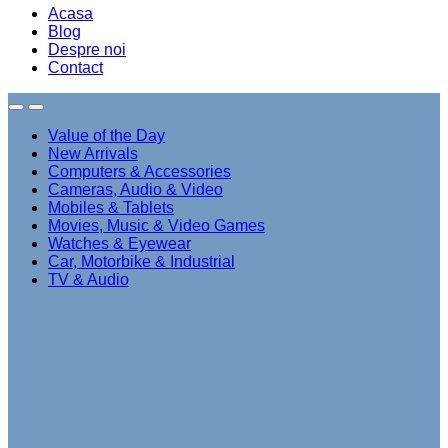
Acasa
Blog
Despre noi
Contact
Value of the Day
New Arrivals
Computers & Accessories
Cameras, Audio & Video
Mobiles & Tablets
Movies, Music & Video Games
Watches & Eyewear
Car, Motorbike & Industrial
TV & Audio