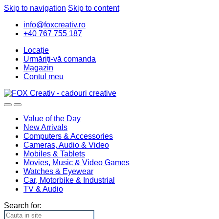
Skip to navigation
Skip to content
info@foxcreativ.ro
+40 767 755 187
Locație
Urmăriți-vă comanda
Magazin
Contul meu
Value of the Day
New Arrivals
Computers & Accessories
Cameras, Audio & Video
Mobiles & Tablets
Movies, Music & Video Games
Watches & Eyewear
Car, Motorbike & Industrial
TV & Audio
Search for: