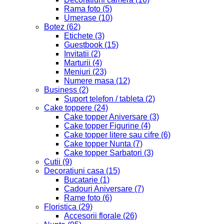
Rama foto
(5)
Umerase
(10)
Botez
(62)
Etichete
(3)
Guestbook
(15)
Invitatii
(2)
Marturii
(4)
Meniuri
(23)
Numere masa
(12)
Business
(2)
Suport telefon / tableta
(2)
Cake toppere
(24)
Cake topper Aniversare
(3)
Cake topper Figurine
(4)
Cake topper litere sau cifre
(6)
Cake topper Nunta
(7)
Cake topper Sarbatori
(3)
Cutii
(9)
Decoratiuni casa
(15)
Bucatarie
(1)
Cadouri Aniversare
(7)
Rame foto
(6)
Floristica
(29)
Accesorii florale
(26)