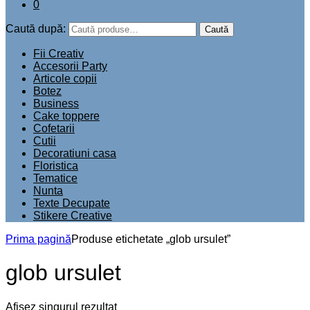
0
Caută după:
Caută
Fii Creativ
Accesorii Party
Articole copii
Botez
Business
Cake toppere
Cofetarii
Cutii
Decoratiuni casa
Floristica
Tematice
Nunta
Texte Decupate
Stikere Creative
Prima pagină
Produse etichetate „glob ursulet”
glob ursulet
Afișez singurul rezultat