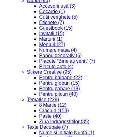
Nunta
(95)
Accesorii ușă
(3)
Cocarde
(1)
Cutii verighete
(5)
Etichete
(7)
Guestbook
(15)
Invitatii
(15)
Marturii
(1)
Meniuri
(27)
Numere masa
(4)
Panou decorativ
(6)
Placute ”Bine ați venit”
(7)
Placuțe auto
(4)
Stikere Creative
(95)
Pentru baloane
(22)
Pentru globuri
(15)
Pentru pahare
(18)
Pentru plicuri
(40)
Tematice
(229)
8 Martie
(12)
Craciun
(153)
Paste
(40)
Ziua Indragostitilor
(35)
Texte Decupate
(7)
Nume și Inițiale Nuntă
(1)