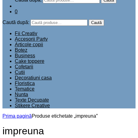
Caută
0
Caută după:
Caută
Fii Creativ
Accesorii Party
Articole copii
Botez
Business
Cake toppere
Cofetarii
Cutii
Decoratiuni casa
Floristica
Tematice
Nunta
Texte Decupate
Stikere Creative
Prima pagină
Produse etichetate „impreuna”
impreuna