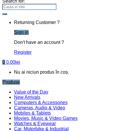
Search for:
Returning Customer ?
Sign in
Don't have an account ?
Register
0
0.00
lei
Nu ai niciun produs în coș.
Produse
Value of the Day
New Arrivals
Computers & Accessories
Cameras, Audio & Video
Mobiles & Tablets
Movies, Music & Video Games
Watches & Eyewear
Car, Motorbike & Industrial