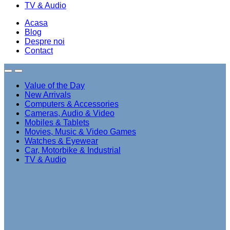
TV & Audio
Acasa
Blog
Despre noi
Contact
Value of the Day
New Arrivals
Computers & Accessories
Cameras, Audio & Video
Mobiles & Tablets
Movies, Music & Video Games
Watches & Eyewear
Car, Motorbike & Industrial
TV & Audio