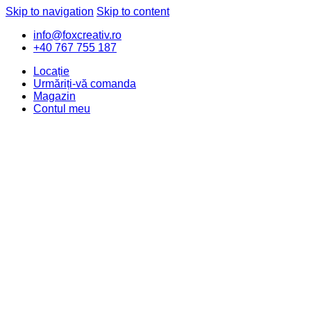
Skip to navigation
Skip to content
info@foxcreativ.ro
+40 767 755 187
Locație
Urmăriți-vă comanda
Magazin
Contul meu