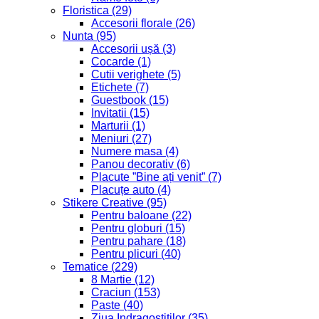
Floristica
(29)
Accesorii florale
(26)
Nunta
(95)
Accesorii ușă
(3)
Cocarde
(1)
Cutii verighete
(5)
Etichete
(7)
Guestbook
(15)
Invitatii
(15)
Marturii
(1)
Meniuri
(27)
Numere masa
(4)
Panou decorativ
(6)
Placute ”Bine ați venit”
(7)
Placuțe auto
(4)
Stikere Creative
(95)
Pentru baloane
(22)
Pentru globuri
(15)
Pentru pahare
(18)
Pentru plicuri
(40)
Tematice
(229)
8 Martie
(12)
Craciun
(153)
Paste
(40)
Ziua Indragostitilor
(35)