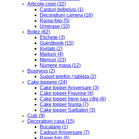
Articole copii
(32)
Carduri bebelusi
(1)
Decoratiuni camera
(16)
Rama foto
(5)
Umerase
(10)
Botez
(62)
Etichete
(3)
Guestbook
(15)
Invitatii
(2)
Marturii
(4)
Meniuri
(23)
Numere masa
(12)
Business
(2)
Suport telefon / tableta
(2)
Cake toppere
(24)
Cake topper Aniversare
(3)
Cake topper Figurine
(4)
Cake topper litere sau cifre
(6)
Cake topper Nunta
(7)
Cake topper Sarbatori
(3)
Cutii
(9)
Decoratiuni casa
(15)
Bucatarie
(1)
Cadouri Aniversare
(7)
Rame foto
(6)