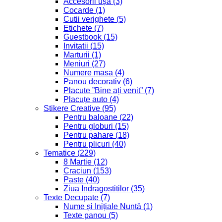
Accesorii ușă
(3)
Cocarde
(1)
Cutii verighete
(5)
Etichete
(7)
Guestbook
(15)
Invitatii
(15)
Marturii
(1)
Meniuri
(27)
Numere masa
(4)
Panou decorativ
(6)
Placute ”Bine ați venit”
(7)
Placuțe auto
(4)
Stikere Creative
(95)
Pentru baloane
(22)
Pentru globuri
(15)
Pentru pahare
(18)
Pentru plicuri
(40)
Tematice
(229)
8 Martie
(12)
Craciun
(153)
Paste
(40)
Ziua Indragostitilor
(35)
Texte Decupate
(7)
Nume și Inițiale Nuntă
(1)
Texte panou
(5)