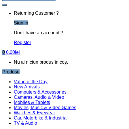
Returning Customer ?
Sign in
Don't have an account ?
Register
0
0.00
lei
Nu ai niciun produs în coș.
Produse
Value of the Day
New Arrivals
Computers & Accessories
Cameras, Audio & Video
Mobiles & Tablets
Movies, Music & Video Games
Watches & Eyewear
Car, Motorbike & Industrial
TV & Audio