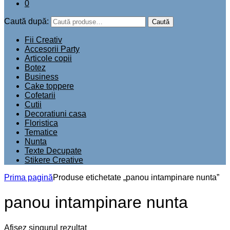
0
Caută după:
Caută
Fii Creativ
Accesorii Party
Articole copii
Botez
Business
Cake toppere
Cofetarii
Cutii
Decoratiuni casa
Floristica
Tematice
Nunta
Texte Decupate
Stikere Creative
Prima pagină
Produse etichetate „panou intampinare nunta”
panou intampinare nunta
Afișez singurul rezultat