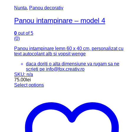
Nunta
,
Panou decorativ
Panou intampinare – model 4
0
out of 5
(0)
Panou intampinare lemn 60 x 40 cm, personalizat cu
text autocolant alb si vopsit wenge
daca doriti o alta dimensiune va rugam sa ne
scrieti pe info@fox.creativ.ro
SKU: n/a
75.00
lei
Select options