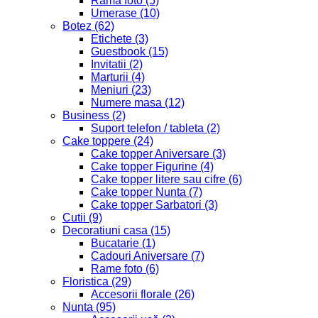
Rama foto
(5)
Umerase
(10)
Botez
(62)
Etichete
(3)
Guestbook
(15)
Invitatii
(2)
Marturii
(4)
Meniuri
(23)
Numere masa
(12)
Business
(2)
Suport telefon / tableta
(2)
Cake toppere
(24)
Cake topper Aniversare
(3)
Cake topper Figurine
(4)
Cake topper litere sau cifre
(6)
Cake topper Nunta
(7)
Cake topper Sarbatori
(3)
Cutii
(9)
Decoratiuni casa
(15)
Bucatarie
(1)
Cadouri Aniversare
(7)
Rame foto
(6)
Floristica
(29)
Accesorii florale
(26)
Nunta
(95)