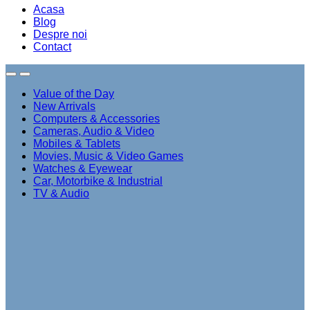
Acasa
Blog
Despre noi
Contact
Value of the Day
New Arrivals
Computers & Accessories
Cameras, Audio & Video
Mobiles & Tablets
Movies, Music & Video Games
Watches & Eyewear
Car, Motorbike & Industrial
TV & Audio