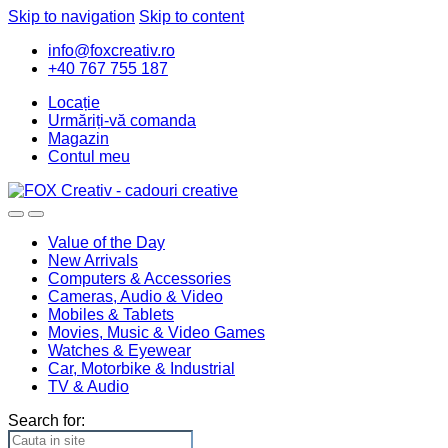
Skip to navigation
Skip to content
info@foxcreativ.ro
+40 767 755 187
Locație
Urmăriți-vă comanda
Magazin
Contul meu
Value of the Day
New Arrivals
Computers & Accessories
Cameras, Audio & Video
Mobiles & Tablets
Movies, Music & Video Games
Watches & Eyewear
Car, Motorbike & Industrial
TV & Audio
Search for: