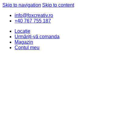
Skip to navigation
Skip to content
info@foxcreativ.ro
+40 767 755 187
Locație
Urmăriți-vă comanda
Magazin
Contul meu