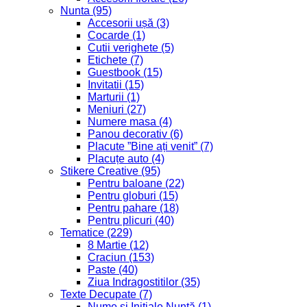
Nunta
(95)
Accesorii ușă
(3)
Cocarde
(1)
Cutii verighete
(5)
Etichete
(7)
Guestbook
(15)
Invitatii
(15)
Marturii
(1)
Meniuri
(27)
Numere masa
(4)
Panou decorativ
(6)
Placute ”Bine ați venit”
(7)
Placuțe auto
(4)
Stikere Creative
(95)
Pentru baloane
(22)
Pentru globuri
(15)
Pentru pahare
(18)
Pentru plicuri
(40)
Tematice
(229)
8 Martie
(12)
Craciun
(153)
Paste
(40)
Ziua Indragostitilor
(35)
Texte Decupate
(7)
Nume și Inițiale Nuntă
(1)