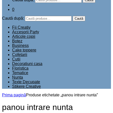
Caută
0
Caută după:
Caută
Fii Creativ
Accesorii Party
Articole copii
Botez
Business
Cake toppere
Cofetarii
Cutii
Decoratiuni casa
Floristica
Tematice
Nunta
Texte Decupate
Stikere Creative
Prima pagină
Produse etichetate „panou intrare nunta”
panou intrare nunta