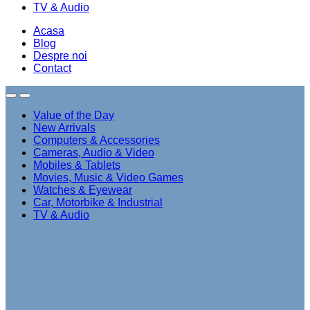
TV & Audio
Acasa
Blog
Despre noi
Contact
Value of the Day
New Arrivals
Computers & Accessories
Cameras, Audio & Video
Mobiles & Tablets
Movies, Music & Video Games
Watches & Eyewear
Car, Motorbike & Industrial
TV & Audio