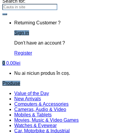
Search for:
Returning Customer ?
Sign in
Don't have an account ?
Register
0
0.00
lei
Nu ai niciun produs în coș.
Produse
Value of the Day
New Arrivals
Computers & Accessories
Cameras, Audio & Video
Mobiles & Tablets
Movies, Music & Video Games
Watches & Eyewear
Car, Motorbike & Industrial