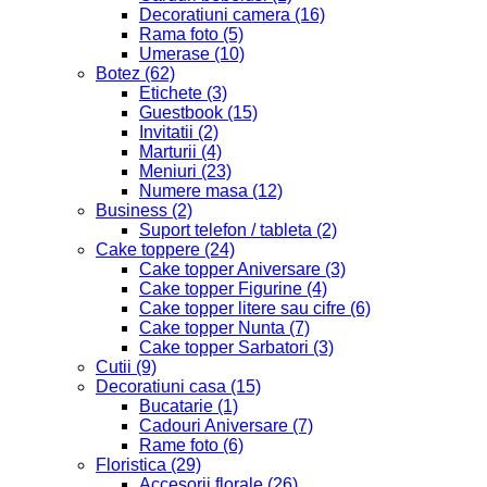
Decoratiuni camera
(16)
Rama foto
(5)
Umerase
(10)
Botez
(62)
Etichete
(3)
Guestbook
(15)
Invitatii
(2)
Marturii
(4)
Meniuri
(23)
Numere masa
(12)
Business
(2)
Suport telefon / tableta
(2)
Cake toppere
(24)
Cake topper Aniversare
(3)
Cake topper Figurine
(4)
Cake topper litere sau cifre
(6)
Cake topper Nunta
(7)
Cake topper Sarbatori
(3)
Cutii
(9)
Decoratiuni casa
(15)
Bucatarie
(1)
Cadouri Aniversare
(7)
Rame foto
(6)
Floristica
(29)
Accesorii florale
(26)