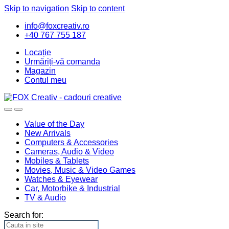
Skip to navigation
Skip to content
info@foxcreativ.ro
+40 767 755 187
Locație
Urmăriți-vă comanda
Magazin
Contul meu
Value of the Day
New Arrivals
Computers & Accessories
Cameras, Audio & Video
Mobiles & Tablets
Movies, Music & Video Games
Watches & Eyewear
Car, Motorbike & Industrial
TV & Audio
Search for: