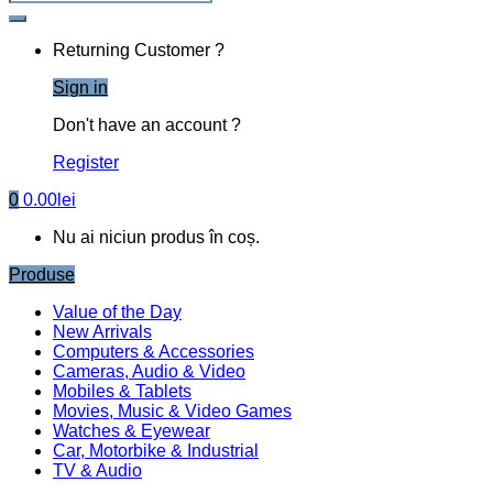
Returning Customer ?
Sign in
Don't have an account ?
Register
0
0.00
lei
Nu ai niciun produs în coș.
Produse
Value of the Day
New Arrivals
Computers & Accessories
Cameras, Audio & Video
Mobiles & Tablets
Movies, Music & Video Games
Watches & Eyewear
Car, Motorbike & Industrial
TV & Audio