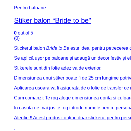
Pentru baloane
Stiker balon “Bride to be”
0
out of 5
(0)
Stickerul balon
Bride to Be
este ideal pentru petrecerea d
Se aplică ușor pe baloane și adaugă un decor festiv și e
Stikerele sunt din folie adeziva de exterior.
Dimensiunea unui stiker poate fi de 25 cm lungime potr
Aplicarea usoara va fi asigurata de o folie de transfer ce
Cum comanzi: Te rog alege dimensiunea dorita si culoare
In casuta de mai jos te rog introdu numele pentru persona
Atentie !! Acest produs conține doar stickerul pentru pers