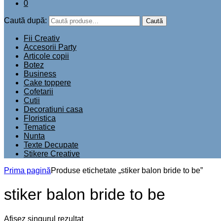
0
Caută după:
Caută
Fii Creativ
Accesorii Party
Articole copii
Botez
Business
Cake toppere
Cofetarii
Cutii
Decoratiuni casa
Floristica
Tematice
Nunta
Texte Decupate
Stikere Creative
Prima pagină
Produse etichetate „stiker balon bride to be”
stiker balon bride to be
Afișez singurul rezultat