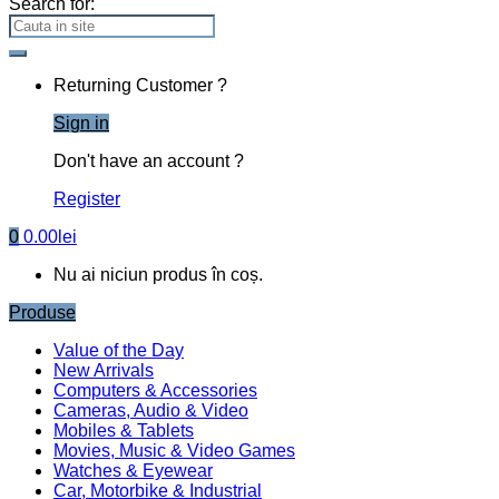
Search for:
Returning Customer ?
Sign in
Don't have an account ?
Register
0
0.00
lei
Nu ai niciun produs în coș.
Produse
Value of the Day
New Arrivals
Computers & Accessories
Cameras, Audio & Video
Mobiles & Tablets
Movies, Music & Video Games
Watches & Eyewear
Car, Motorbike & Industrial