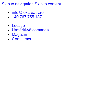
Skip to navigation
Skip to content
info@foxcreativ.ro
+40 767 755 187
Locație
Urmăriți-vă comanda
Magazin
Contul meu