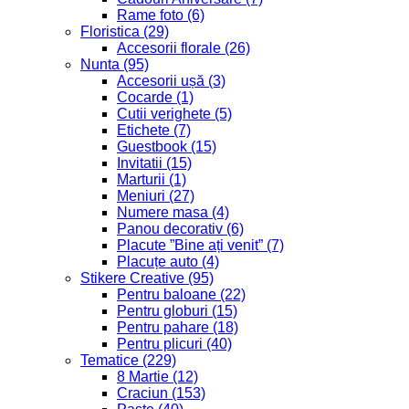
Rame foto
(6)
Floristica
(29)
Accesorii florale
(26)
Nunta
(95)
Accesorii ușă
(3)
Cocarde
(1)
Cutii verighete
(5)
Etichete
(7)
Guestbook
(15)
Invitatii
(15)
Marturii
(1)
Meniuri
(27)
Numere masa
(4)
Panou decorativ
(6)
Placute ”Bine ați venit”
(7)
Placuțe auto
(4)
Stikere Creative
(95)
Pentru baloane
(22)
Pentru globuri
(15)
Pentru pahare
(18)
Pentru plicuri
(40)
Tematice
(229)
8 Martie
(12)
Craciun
(153)