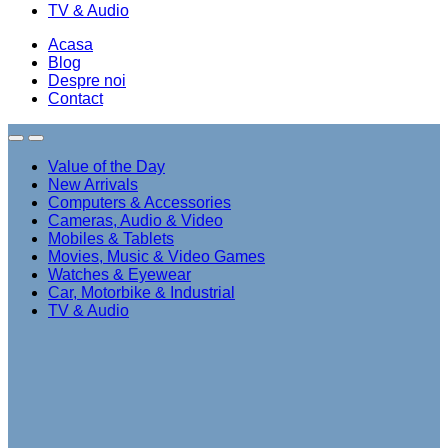
TV & Audio
Acasa
Blog
Despre noi
Contact
Value of the Day
New Arrivals
Computers & Accessories
Cameras, Audio & Video
Mobiles & Tablets
Movies, Music & Video Games
Watches & Eyewear
Car, Motorbike & Industrial
TV & Audio