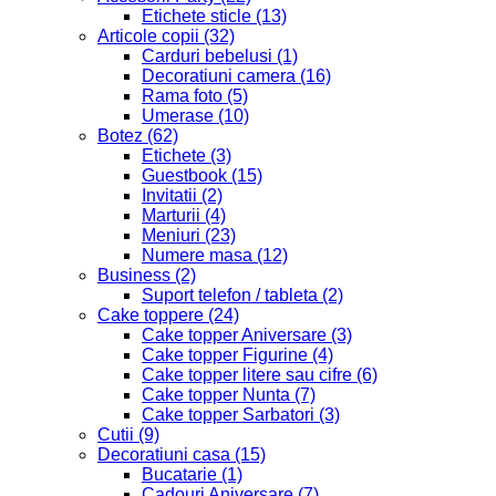
Etichete sticle
(13)
Articole copii
(32)
Carduri bebelusi
(1)
Decoratiuni camera
(16)
Rama foto
(5)
Umerase
(10)
Botez
(62)
Etichete
(3)
Guestbook
(15)
Invitatii
(2)
Marturii
(4)
Meniuri
(23)
Numere masa
(12)
Business
(2)
Suport telefon / tableta
(2)
Cake toppere
(24)
Cake topper Aniversare
(3)
Cake topper Figurine
(4)
Cake topper litere sau cifre
(6)
Cake topper Nunta
(7)
Cake topper Sarbatori
(3)
Cutii
(9)
Decoratiuni casa
(15)
Bucatarie
(1)
Cadouri Aniversare
(7)