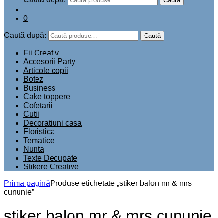
Caută
0
Caută după:
Caută
Fii Creativ
Accesorii Party
Articole copii
Botez
Business
Cake toppere
Cofetarii
Cutii
Decoratiuni casa
Floristica
Tematice
Nunta
Texte Decupate
Stikere Creative
Prima pagină
Produse etichetate „stiker balon mr & mrs
cununie”
stiker balon mr & mrs cununie