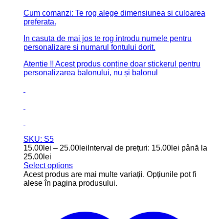
Cum comanzi: Te rog alege dimensiunea si culoarea
preferata.
In casuta de mai jos te rog introdu numele pentru
personalizare si numarul fontului dorit.
Atentie !! Acest produs conține doar stickerul pentru
personalizarea balonului, nu și balonul
SKU: S5
15.00
lei
–
25.00
lei
Interval de prețuri: 15.00lei până la
25.00lei
Select options
Acest produs are mai multe variații. Opțiunile pot fi
alese în pagina produsului.