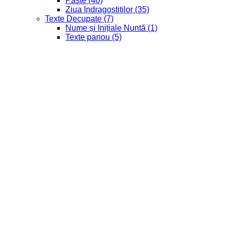
Paste
(40)
Ziua Indragostitilor
(35)
Texte Decupate
(7)
Nume și Inițiale Nuntă
(1)
Texte panou
(5)