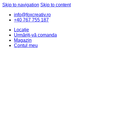
Skip to navigation
Skip to content
info@foxcreativ.ro
+40 767 755 187
Locație
Urmăriți-vă comanda
Magazin
Contul meu