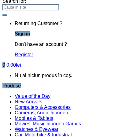
Search for:
Returning Customer ?
Sign in
Don't have an account ?
Register
0
0.00
lei
Nu ai niciun produs în coș.
Produse
Value of the Day
New Arrivals
Computers & Accessories
Cameras, Audio & Video
Mobiles & Tablets
Movies, Music & Video Games
Watches & Eyewear
Car, Motorbike & Industrial