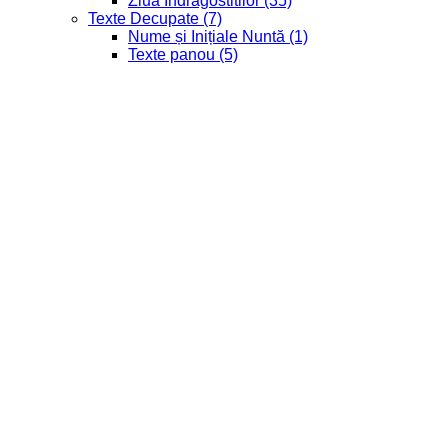
Ziua Indragostitilor
(35)
Texte Decupate
(7)
Nume și Inițiale Nuntă
(1)
Texte panou
(5)