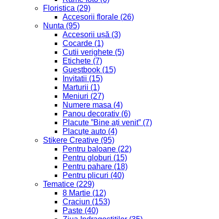
Floristica
(29)
Accesorii florale
(26)
Nunta
(95)
Accesorii ușă
(3)
Cocarde
(1)
Cutii verighete
(5)
Etichete
(7)
Guestbook
(15)
Invitatii
(15)
Marturii
(1)
Meniuri
(27)
Numere masa
(4)
Panou decorativ
(6)
Placute ”Bine ați venit”
(7)
Placuțe auto
(4)
Stikere Creative
(95)
Pentru baloane
(22)
Pentru globuri
(15)
Pentru pahare
(18)
Pentru plicuri
(40)
Tematice
(229)
8 Martie
(12)
Craciun
(153)
Paste
(40)