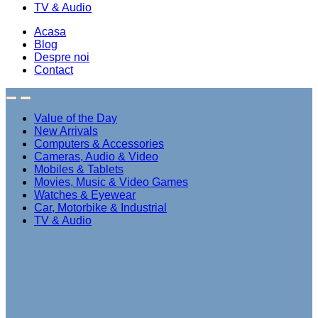
TV & Audio
Acasa
Blog
Despre noi
Contact
Value of the Day
New Arrivals
Computers & Accessories
Cameras, Audio & Video
Mobiles & Tablets
Movies, Music & Video Games
Watches & Eyewear
Car, Motorbike & Industrial
TV & Audio