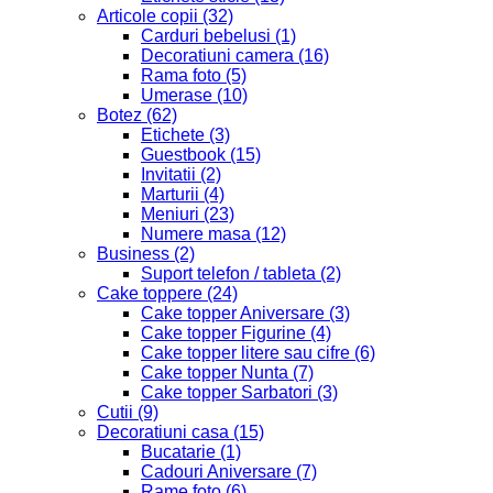
Articole copii
(32)
Carduri bebelusi
(1)
Decoratiuni camera
(16)
Rama foto
(5)
Umerase
(10)
Botez
(62)
Etichete
(3)
Guestbook
(15)
Invitatii
(2)
Marturii
(4)
Meniuri
(23)
Numere masa
(12)
Business
(2)
Suport telefon / tableta
(2)
Cake toppere
(24)
Cake topper Aniversare
(3)
Cake topper Figurine
(4)
Cake topper litere sau cifre
(6)
Cake topper Nunta
(7)
Cake topper Sarbatori
(3)
Cutii
(9)
Decoratiuni casa
(15)
Bucatarie
(1)
Cadouri Aniversare
(7)
Rame foto
(6)