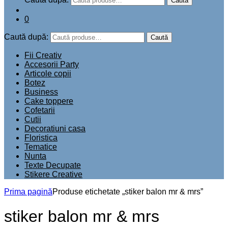
Caută
0
Caută după:
Caută
Fii Creativ
Accesorii Party
Articole copii
Botez
Business
Cake toppere
Cofetarii
Cutii
Decoratiuni casa
Floristica
Tematice
Nunta
Texte Decupate
Stikere Creative
Prima pagină
Produse etichetate „stiker balon mr & mrs”
stiker balon mr & mrs