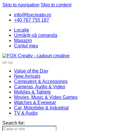
Skip to navigation
Skip to content
info@foxcreativ.ro
+40 767 755 187
Locație
Urmăriți-vă comanda
Magazin
Contul meu
Value of the Day
New Arrivals
Computers & Accessories
Cameras, Audio & Video
Mobiles & Tablets
Movies, Music & Video Games
Watches & Eyewear
Car, Motorbike & Industrial
TV & Audio
Search for: