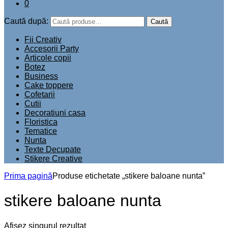
0
Caută după:
Caută
Fii Creativ
Accesorii Party
Articole copii
Botez
Business
Cake toppere
Cofetarii
Cutii
Decoratiuni casa
Floristica
Tematice
Nunta
Texte Decupate
Stikere Creative
Prima pagină
Produse etichetate „stikere baloane nunta”
stikere baloane nunta
Afișez singurul rezultat