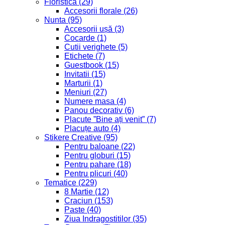
Floristica
(29)
Accesorii florale
(26)
Nunta
(95)
Accesorii ușă
(3)
Cocarde
(1)
Cutii verighete
(5)
Etichete
(7)
Guestbook
(15)
Invitatii
(15)
Marturii
(1)
Meniuri
(27)
Numere masa
(4)
Panou decorativ
(6)
Placute ”Bine ați venit”
(7)
Placuțe auto
(4)
Stikere Creative
(95)
Pentru baloane
(22)
Pentru globuri
(15)
Pentru pahare
(18)
Pentru plicuri
(40)
Tematice
(229)
8 Martie
(12)
Craciun
(153)
Paste
(40)
Ziua Indragostitilor
(35)