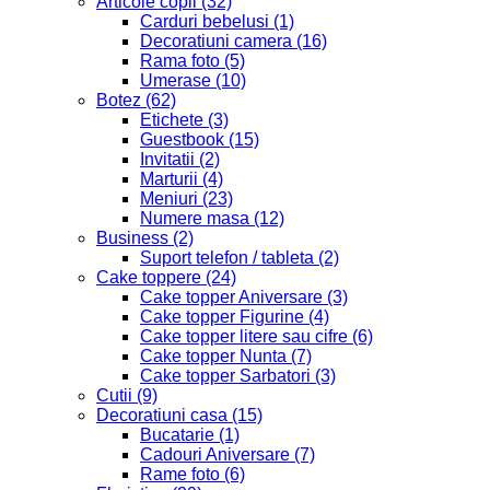
Articole copii
(32)
Carduri bebelusi
(1)
Decoratiuni camera
(16)
Rama foto
(5)
Umerase
(10)
Botez
(62)
Etichete
(3)
Guestbook
(15)
Invitatii
(2)
Marturii
(4)
Meniuri
(23)
Numere masa
(12)
Business
(2)
Suport telefon / tableta
(2)
Cake toppere
(24)
Cake topper Aniversare
(3)
Cake topper Figurine
(4)
Cake topper litere sau cifre
(6)
Cake topper Nunta
(7)
Cake topper Sarbatori
(3)
Cutii
(9)
Decoratiuni casa
(15)
Bucatarie
(1)
Cadouri Aniversare
(7)
Rame foto
(6)