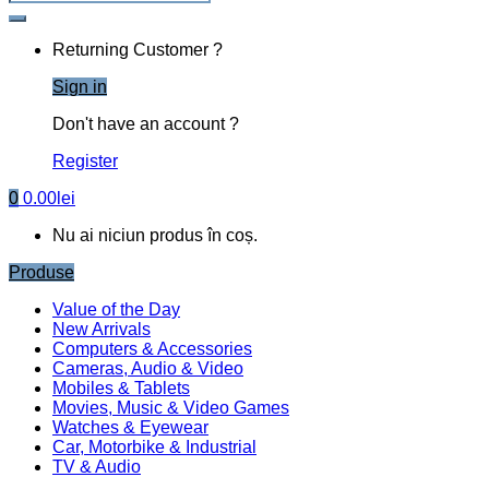
Returning Customer ?
Sign in
Don't have an account ?
Register
0
0.00
lei
Nu ai niciun produs în coș.
Produse
Value of the Day
New Arrivals
Computers & Accessories
Cameras, Audio & Video
Mobiles & Tablets
Movies, Music & Video Games
Watches & Eyewear
Car, Motorbike & Industrial
TV & Audio