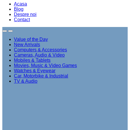
Acasa
Blog
Despre noi
Contact
Value of the Day
New Arrivals
Computers & Accessories
Cameras, Audio & Video
Mobiles & Tablets
Movies, Music & Video Games
Watches & Eyewear
Car, Motorbike & Industrial
TV & Audio