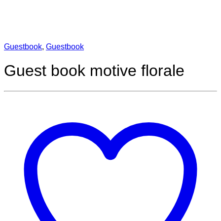
Numar coli
25 coli, 50 coli, 75 coli
Based on 0 reviews
0.0
overall
0
0
0
0
0
Be the first to review “Guest book motive florale”
Your Rating
Your Review