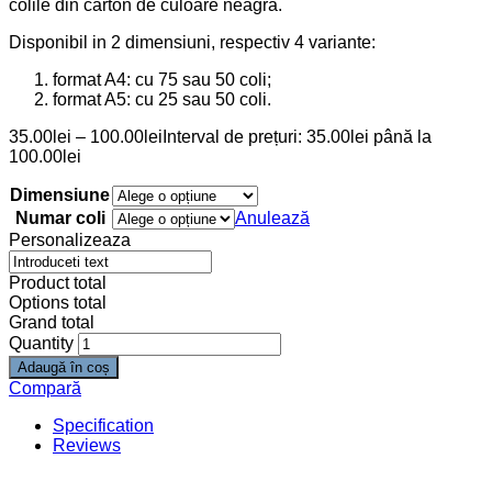
Guestbook
Guest book motive florale
0
out of 5
(0)
Guest book cu motive florale (gravate), ce poate fi