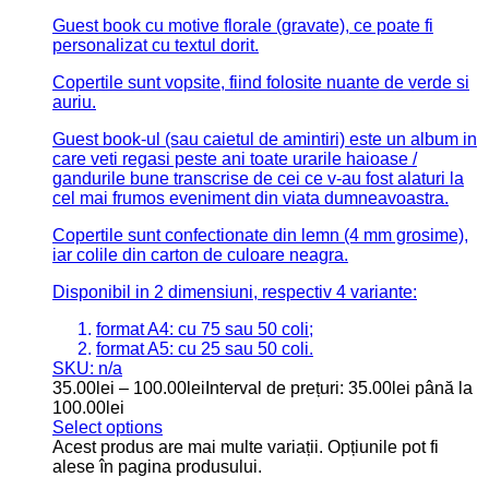
Guest Book in forma de cerc, confectionat din lemn si
plexiglas.
Atat guest book-ul, cat si cutia, pot fi personalizate in
functie de tipul de eveniment (Nunta, Botez, zi de
nastere etc).
Setul contine: guest book (inclusiv suportul), 100
inimioare din lemn, cutiuta pentru cele 100 de
inimioare.
Diametru guest book: 40 cm.
Dimensiuni inima: 4 x 4 cm.
SKU: n/a
310.00
lei
Select options