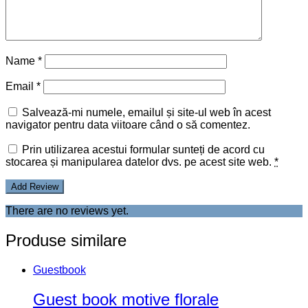
Add to wishlist
Compară
Guestbook
,
Guestbook
Guest Book cu Drop Box