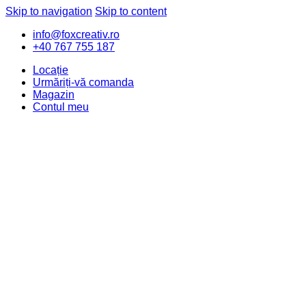
Skip to navigation
Skip to content
info@foxcreativ.ro
+40 767 755 187
Locație
Urmăriți-vă comanda
Magazin
Contul meu
Value of the Day
New Arrivals
Computers & Accessories
Cameras, Audio & Video
Mobiles & Tablets
Movies, Music & Video Games
Watches & Eyewear
Car, Motorbike & Industrial
TV & Audio
Search for: