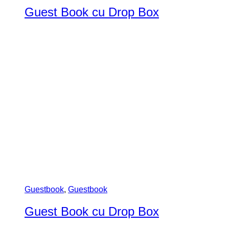
Botez
,
Guestbook
Guestbook Alb/ Negru – coperti acril
0
out of 5
(0)
Guest book-ul (sau caietul de amintiri) este un album in