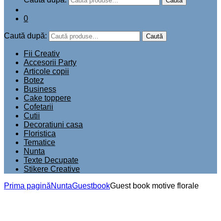
Add to wishlist
Compară
Guest book cu motive florale (gravate), ce poate fi
personalizat cu textul dorit.
Guest book-ul (sau caietul de amintiri) este un album in care
veti regasi peste ani toate urarile haioase / gandurile bune
transcrise de cei ce v-au fost alaturi la cel mai frumos
eveniment din viata dumneavoastra.
Acest model de guest book se preteaza mai multor tipuri de
evenimente: Nunta, Botez, aniversare etc.
Copertile sunt confectionate din lemn (4 mm grosime), iar
colile din carton de culoare neagra.