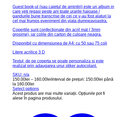
Guest book-ul (sau caietul de amintiri) este un album in
care veti regasi peste ani toate urarile haioase /
gandurile bune transcrise de cei ce v-au fost alaturi la
cel mai frumos eveniment din viata dumneavoastra.
Acest model de guest book se preteaza mai multor
tipuri de evenimente: Nunta, Botez, aniversare etc.
Copertile sunt confectionate din lemn (4 mm grosime),
iar colile din carton de culoare neagra.
Disponibil in 2 dimensiuni, respectiv 4 variante:
format A4: cu 75 sau 50 coli;
format A5: cu 25 sau 50 coli.
SKU: n/a
35.00
lei
–
100.00
lei
Interval de prețuri: 35.00lei până la
100.00lei
Select options
Acest produs are mai multe variații. Opțiunile pot fi
alese în pagina produsului.