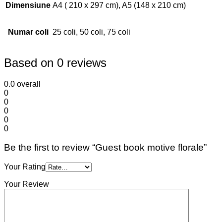
personalizat cu textul dorit.
Copertile sunt vopsite, fiind folosite nuante de verde si
auriu.
Guest book-ul (sau caietul de amintiri) este un album in
care veti regasi peste ani toate urarile haioase /
gandurile bune transcrise de cei ce v-au fost alaturi la
cel mai frumos eveniment din viata dumneavoastra.
Copertile sunt confectionate din lemn (4 mm grosime),
iar colile din carton de culoare neagra.
Disponibil in 2 dimensiuni, respectiv 4 variante:
format A4: cu 75 sau 50 coli;
format A5: cu 25 sau 50 coli.
SKU: n/a
35.00
lei
–
100.00
lei
Interval de prețuri: 35.00lei până la
100.00lei
Select options
Acest produs are mai multe variații. Opțiunile pot fi
alese în pagina produsului.