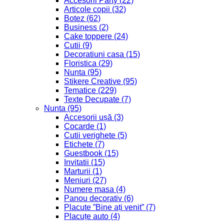
Formular Retur
Politica de livrare
Politica de retur
Termeni si conditii
Contact
0 767 755 187
Al. Ioan Cuza, nr 4 A, Alba Iulia, Alba
info@foxcreativ.ro