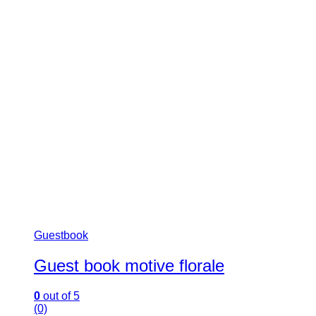
Guestbook
,
Guestbook
Guest Book cu Drop Box
0
out of 5
(0)