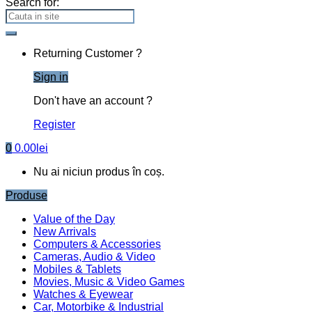
0
Caută după:
Caută
Fii Creativ
Accesorii Party
Articole copii
Botez
Business
Cake toppere
Cofetarii
Cutii
Decoratiuni casa
Floristica
Tematice
Nunta
Texte Decupate
Stikere Creative
Prima pagină
Nunta
Guestbook
Guest book motive florale