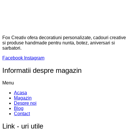
© 2025 FoxCreativ. Toate drepturile rezervate. Developed by
TOMAX WEB
Select at least 2 products
to compare
View comparison