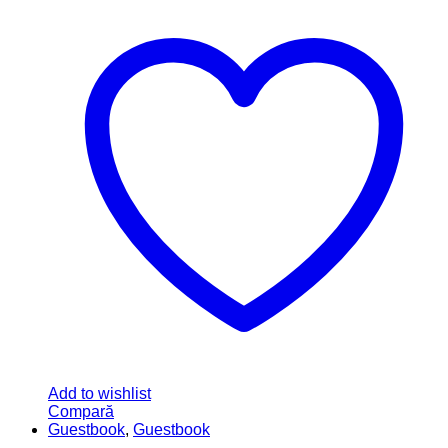
Add to wishlist
Compară
Botez
,
Guestbook
Guestbook Alb/ Negru – coperti acril