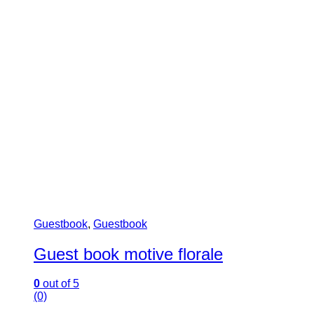
Botez
(62)
Business
(2)
Cake toppere
(24)
Cutii
(9)
Decoratiuni casa
(15)
Floristica
(29)
Nunta
(95)
Stikere Creative
(95)
Tematice
(229)
Texte Decupate
(7)
Nunta
(95)
Accesorii ușă
(3)
Cocarde
(1)
Cutii verighete
(5)
Etichete
(7)
Guestbook
(15)
Invitatii
(15)
Marturii
(1)
Meniuri
(27)
Numere masa
(4)
Panou decorativ
(6)
Placute ”Bine ați venit”
(7)
Placuțe auto
(4)