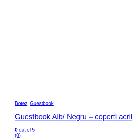
Guestbook
,
Guestbook
Guest book motive florale
0
out of 5
(0)
Guest book cu motive florale (gravate), ce poate fi
personalizat cu textul dorit.