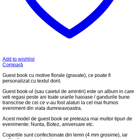
Name
*
Email
*
Salvează-mi numele, emailul și site-ul web în acest
navigator pentru data viitoare când o să comentez.
Prin utilizarea acestui formular sunteți de acord cu
stocarea și manipularea datelor dvs. pe acest site web.
*
There are no reviews yet.
Produse similare
Guestbook
Guest book motive florale