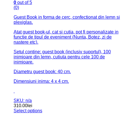
care veti regasi peste ani toate urarile haioase /
gandurile bune transcrise de cei ce v-au fost alaturi la
cel mai frumos eveniment din viata dumneavoastra.
Copertile sunt confectionate din acril mat ( 3mm
grosime), iar colile din carton de culoare neagra.
Disponibil cu dimensiunea de A4: cu 50 sau 75 coli
Litere acrilice 3 D
Textul de pe coperta se poate personaliza si este
realizat prin adaugarea unui stiker autocolant.
SKU: n/a
150.00
lei
–
160.00
lei
Interval de prețuri: 150.00lei până
la 160.00lei
Select options
Acest produs are mai multe variații. Opțiunile pot fi
alese în pagina produsului.