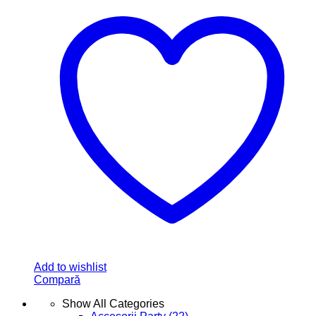
Fox Creativ ofera decoratiuni personalizate, cadouri creative
si produse handmade pentru nunta, botez, aniversari si
sarbatori.
Facebook
Instagram
Informatii despre magazin
Menu
Acasa
Magazin
Despre noi
Blog
Contact
Link - uri utile
Menu