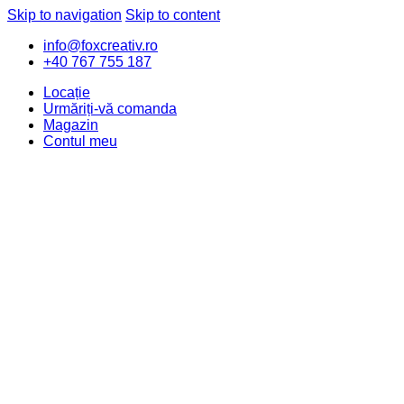
Skip to navigation
Skip to content
info@foxcreativ.ro
+40 767 755 187
Locație
Urmăriți-vă comanda
Magazin
Contul meu