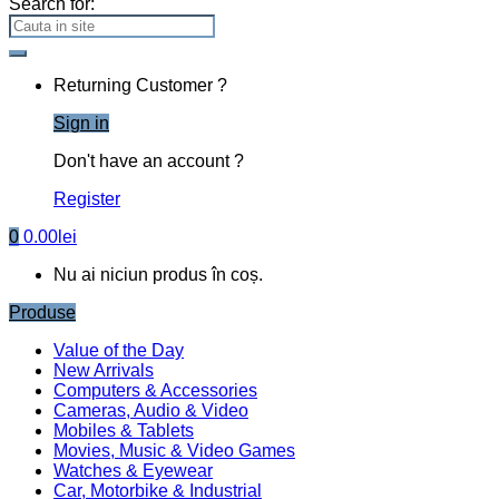
Search for:
Returning Customer ?
Sign in
Don't have an account ?
Register
0
0.00
lei
Nu ai niciun produs în coș.
Produse
Value of the Day
New Arrivals
Computers & Accessories
Cameras, Audio & Video
Mobiles & Tablets
Movies, Music & Video Games
Watches & Eyewear
Car, Motorbike & Industrial