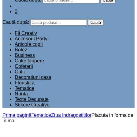
Caută
0
Caută după:
Caută
Fii Creativ
Accesorii Party
Articole copii
Botez
Business
Cake toppere
Cofetarii
Cutii
Decoratiuni casa
Floristica
Tematice
Nunta
Texte Decupate
Stikere Creative
Prima pagină
Tematice
Ziua Indragostitilor
Placuta in forma de
inima