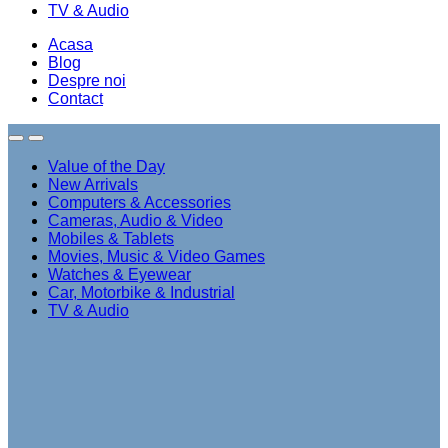
TV & Audio
Acasa
Blog
Despre noi
Contact
Value of the Day
New Arrivals
Computers & Accessories
Cameras, Audio & Video
Mobiles & Tablets
Movies, Music & Video Games
Watches & Eyewear
Car, Motorbike & Industrial
TV & Audio