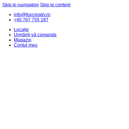
Skip to navigation
Skip to content
info@foxcreativ.ro
+40 767 755 187
Locație
Urmăriți-vă comanda
Magazin
Contul meu