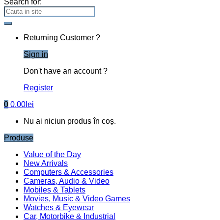
0
Caută după:
Caută
Fii Creativ
Accesorii Party
Articole copii
Botez
Business
Cake toppere
Cofetarii
Cutii
Decoratiuni casa
Floristica
Tematice
Nunta
Texte Decupate
Stikere Creative
Prima pagină
Produse etichetate „stiker balon nunta”
stiker balon nunta
Afișez toate cele 4 rezultate