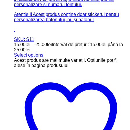
Marturii
(1)
Meniuri
(27)
Numere masa
(4)
Panou decorativ
(6)
Placute ”Bine ați venit”
(7)
Placuțe auto
(4)
Stikere Creative
(95)
Pentru baloane
(22)
Pentru globuri
(15)
Pentru pahare
(18)
Pentru plicuri
(40)
Tematice
(229)
8 Martie
(12)
Craciun
(153)
Paste
(40)
Ziua Indragostitilor
(35)
Texte Decupate
(7)
Nume și Inițiale Nuntă
(1)
Texte panou
(5)