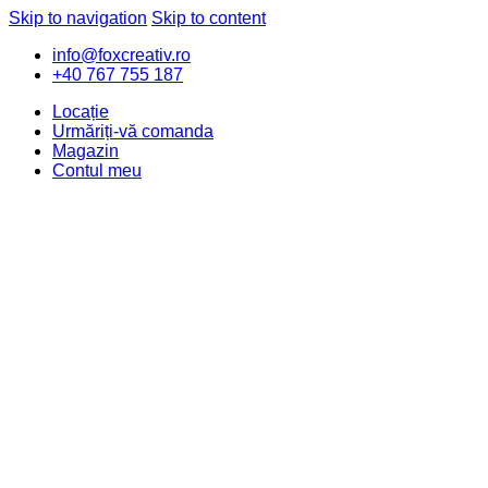
Skip to navigation
Skip to content
info@foxcreativ.ro
+40 767 755 187
Locație
Urmăriți-vă comanda
Magazin
Contul meu
Value of the Day
New Arrivals
Computers & Accessories
Cameras, Audio & Video
Mobiles & Tablets
Movies, Music & Video Games
Watches & Eyewear
Car, Motorbike & Industrial
TV & Audio
Search for: