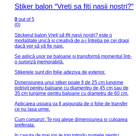
Marturii
(4)
Meniuri
(23)
Numere masa
(12)
Business
(2)
Suport telefon / tableta
(2)
Cake toppere
(24)
Cake topper Aniversare
(3)
Cake topper Figurine
(4)
Cake topper litere sau cifre
(6)
Cake topper Nunta
(7)
Cake topper Sarbatori
(3)
Cutii
(9)
Decoratiuni casa
(15)
Bucatarie
(1)
Cadouri Aniversare
(7)
Rame foto
(6)
Floristica
(29)
Accesorii florale
(26)
Nunta
(95)
Accesorii ușă
(3)
Cocarde
(1)
Cutii verighete
(5)
Etichete
(7)
Guestbook
(15)
Invitatii
(15)