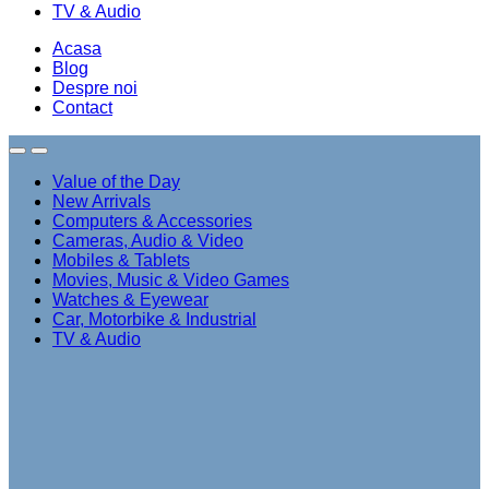
Filters
Pentru baloane
Stiker balon “Casa de piatra + nume
si data”