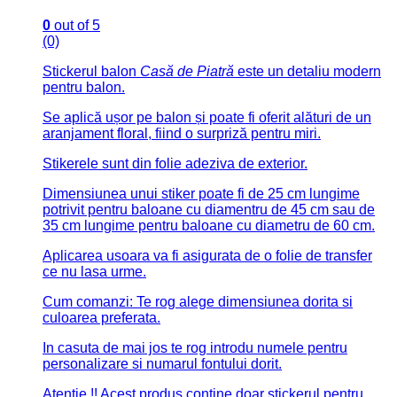
Pentru baloane
Stiker balon “Mr & Mrs”
0
out of 5
(0)
Stickerul balon
Mr & Mrs
este un detaliu modern pentru
cununia civilă.
Se aplică ușor pe baloane și poate fi oferit împreună cu
un aranjament floral
Stikerele sunt din folie adeziva de exterior.
Dimensiunea unui stiker poate fi de 25 cm lungime
potrivit pentru baloane cu diamentru de 45 cm sau de