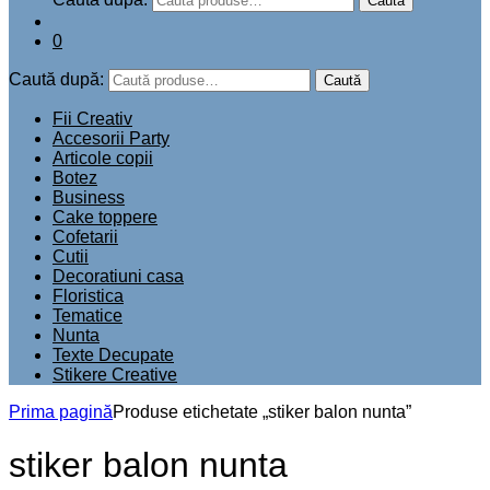
Dimensiunea unui stiker poate fi de 25 cm lungime
potrivit pentru baloane cu diamentru de 45 cm sau de
35 cm lungime pentru baloane cu diametru de 60 cm.
Aplicarea usoara va fi asigurata de o folie de transfer
ce nu lasa urme.
Cum comanzi: Te rog alege dimensiunea si culoarea
preferata.
In casuta de mai jos te rog introdu numele pentru
personalizare si numarul fontului.
Atentie !! Acest produs conține doar stickerul pentru
personalizarea balonului, nu și balonul
SKU: S17
15.00
lei
–
25.00
lei
Interval de prețuri: 15.00lei până la
25.00lei
Select options
Acest produs are mai multe variații. Opțiunile pot fi
alese în pagina produsului.