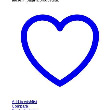
SKU: S6
15.00
lei
–
25.00
lei
Interval de prețuri: 15.00lei până la
25.00lei
Select options
Acest produs are mai multe variații. Opțiunile pot fi
alese în pagina produsului.