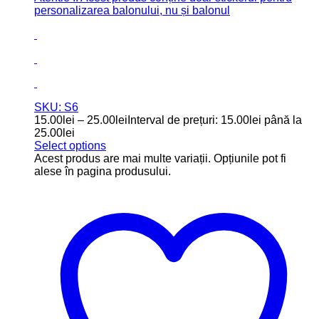
35 cm lungime pentru baloane cu diametru de 60 cm.
Aplicarea usoara va fi asigurata de o folie de transfer
ce nu lasa urme.
Cum comanzi: Te rog alege dimensiunea si culoarea
preferata.
In casuta de mai jos te rog introdu numele pentru
personalizare si numarul fontului dorit.
Atentie !! Acest produs conține doar stickerul pentru
personalizarea balonului, nu și balonul
SKU: S5
15.00
lei
–
25.00
lei
Interval de prețuri: 15.00lei până la
25.00lei
Select options
Acest produs are mai multe variații. Opțiunile pot fi