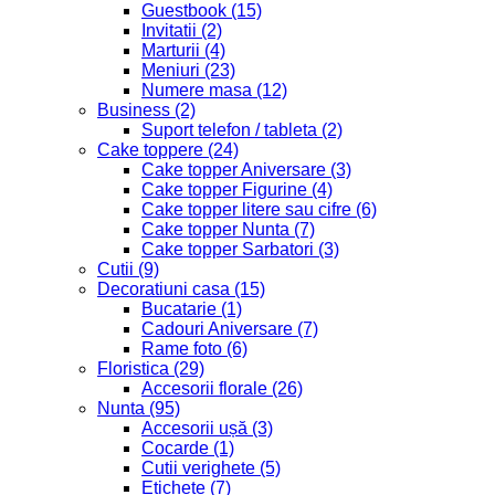
Fox Creativ ofera decoratiuni personalizate, cadouri creative
si produse handmade pentru nunta, botez, aniversari si
sarbatori.
Facebook
Instagram
Informatii despre magazin
Menu
Acasa
Magazin
Despre noi
Blog
Contact
Link - uri utile
Menu
Formular Retur
Politica de livrare