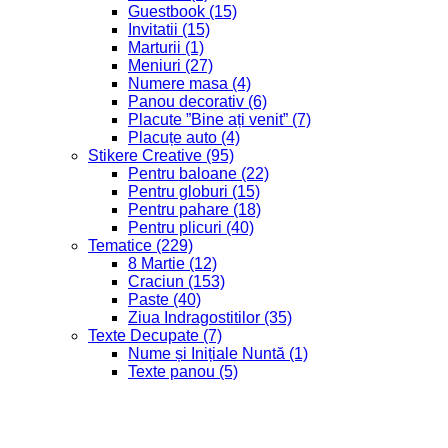
Politica de retur
Termeni si conditii
Contact
0 767 755 187
Al. Ioan Cuza, nr 4 A, Alba Iulia, Alba
info@foxcreativ.ro