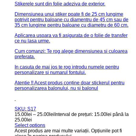
(0)
Stickerul balon
Casă de Piatră
este un detaliu modern
pentru balon.
Se aplică ușor pe balon și poate fi oferit alături de un
aranjament floral, fiind o surpriză pentru miri.
Stikerele sunt din folie adeziva de exterior.
Dimensiunea unui stiker poate fi de 25 cm lungime
potrivit pentru baloane cu diamentru de 45 cm sau de
35 cm lungime pentru baloane cu diametru de 60 cm.
Aplicarea usoara va fi asigurata de o folie de transfer
ce nu lasa urme.
Cum comanzi: Te rog alege dimensiunea dorita si
culoarea preferata.
In casuta de mai jos te rog introdu numele pentru
personalizare si numarul fontului dorit.
Atentie !! Acest produs conține doar stickerul pentru
personalizarea balonului, nu și balonul