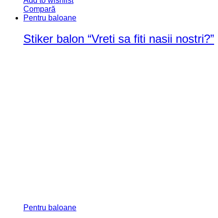
Add to wishlist
Compară
Afișez toate cele 4 rezultate
Browse Categories
Accesorii Party
(22)
Etichete sticle
(13)
Articole copii
(32)
Carduri bebelusi
(1)
Decoratiuni camera
(16)
Rama foto
(5)
Umerase
(10)
Botez
(62)
Etichete
(3)
Guestbook
(15)
Invitatii
(2)