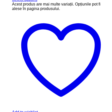
Atentie !! Acest produs conține doar stickerul pentru
personalizarea balonului, nu și balonul
SKU: S11
15.00
lei
–
25.00
lei
Interval de prețuri: 15.00lei până la
25.00lei
Select options
Acest produs are mai multe variații. Opțiunile pot fi
alese în pagina produsului.