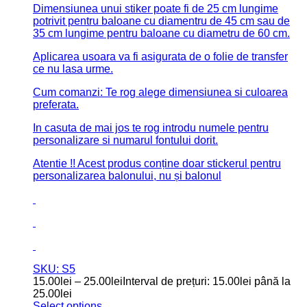
0
out of 5
(0)
Stickerul balon
Vreți să fiți nașii noștri?
este o
modalitate unică și creativă de a-i întreba pe cei dragi
dacă vor să vă fie nași.
Se aplică ușor pe baloane și transformă momentul într-
o surpriză memorabilă.
Stikerele sunt din folie adeziva de exterior.
Dimensiunea unui stiker poate fi de 25 cm lungime
potrivit pentru baloane cu diamentru de 45 cm sau de
35 cm lungime pentru baloane cu diametru de 60 cm.
Aplicarea usoara va fi asigurata de o folie de transfer
ce nu lasa urme.
Cum comanzi: Te rog alege dimensiunea si culoarea
preferata.
In casuta de mai jos te rog introdu numele pentru
personalizare si numarul fontului.